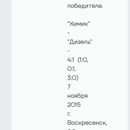
победителе.
"Химик"
-
"Дизель"
-
4:1 (1:0,
0:1,
3:0)
7
ноября
2015
г.
Воскресенск,