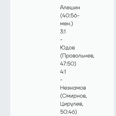
Алешин
(40:56-
мен.)
3:1
-
Юдов
(Провольнев,
47:50)
4:1
-
Незнамов
(Смирнов,
Цирулев,
50:46)