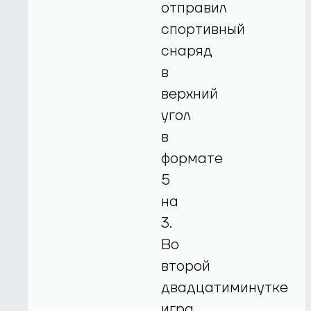
отправил
спортивный
снаряд
в
верхний
угол
в
формате
5
на
3.
Во
второй
двадцатиминутке
игра