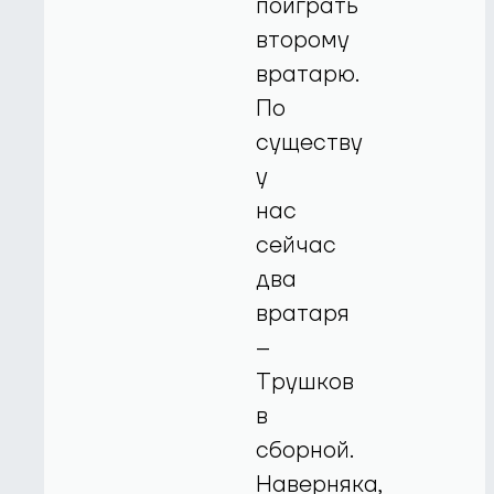
поиграть
второму
вратарю.
По
существу
у
нас
сейчас
два
вратаря
–
Трушков
в
сборной.
Наверняка,