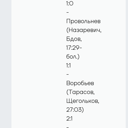
1:0
-
Провольнев
(Назаревич,
Бдов,
17:29-
бол.)
1:1
-
Воробьев
(Тарасов,
Щегольков,
27:03)
2:1
-