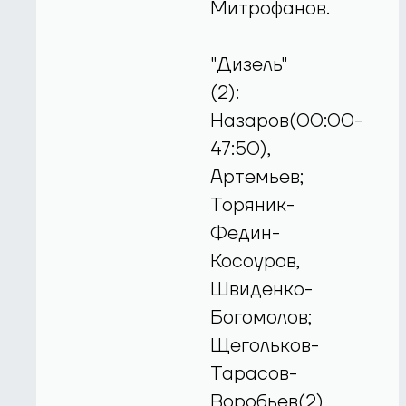
Митрофанов.
"Дизель"
(2):
Назаров(00:00-
47:50),
Артемьев;
Торяник-
Федин-
Косоуров,
Швиденко-
Богомолов;
Щегольков-
Тарасов-
Воробьев(2),