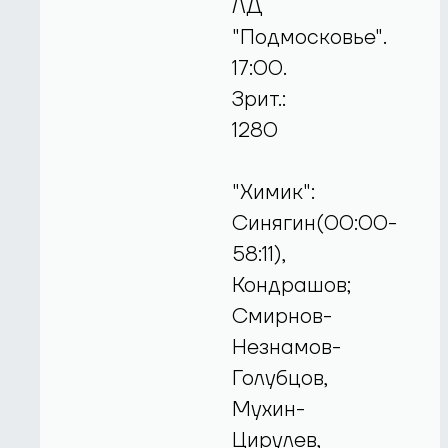
ЛД
"Подмосковье".
17:00.
Зрит.:
1280
"Химик":
Синягин(00:00-
58:11),
Кондрашов;
Смирнов-
Незнамов-
Голубцов,
Мухин-
Цирулев,