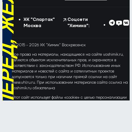
РЁД, ЖЁЛТО-СИНИЕ!
ХК "Спартак"
Соцсети
Москва
"Химика":
© 2015 - 2026 ХК "Химик" Воскресенск
Все права на материалы, находящиеся на сайте voshimik.ru,
являются объектом исключительных прав, и охраняются в
соответствии с законодательством РФ. Использование иных
материалов и новостей с сайта и сателлитных проектов
допускается только при наличии прямой ссылки на сайт
www.vhlru.ru. При использовании материалов сайта ссылка на
voshimik.ru обязательна
Этот сайт использует файлы «cookie» с целью персонализации
сервисов и повышения удобства пользования веб-сайтом. Если
Вы не хотите, чтобы Ваши пользовательские данные
обрабатывались, пожалуйста, ограничьте их использование в
своём браузере.
Соглашение об обработке и защите персональных данных