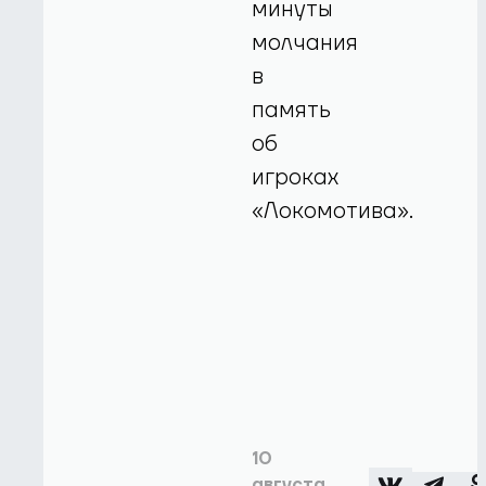
минуты
молчания
в
память
об
игроках
«Локомотива».
10
августа