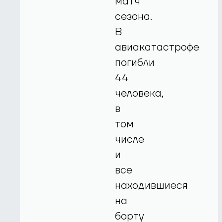
матч
сезона.
В
авиакатастрофе
погибли
44
человека,
в
том
числе
и
все
находившиеся
на
борту