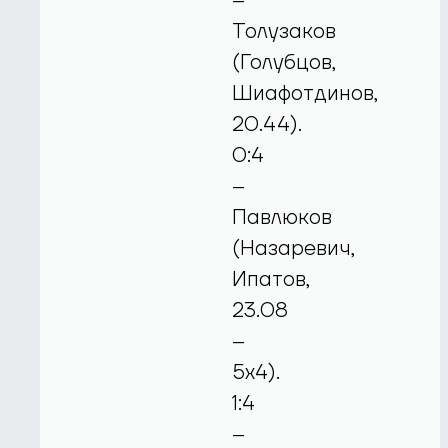
–
Толузаков
(Голубцов,
Шиафотдинов,
20.44).
0:4
–
Павлюков
(Назаревич,
Ипатов,
23.08
–
5х4).
1:4
–