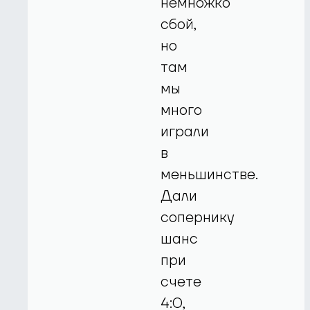
немножко
сбой,
но
там
мы
много
играли
в
меньшинстве.
Дали
сопернику
шанс
при
счете
4:0,