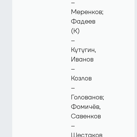
–
Меренков;
Фадеев
(К)
–
Кутугин,
Иванов
–
Козлов
–
Голованов;
Фомичёв,
Савенков
–
Шестаков