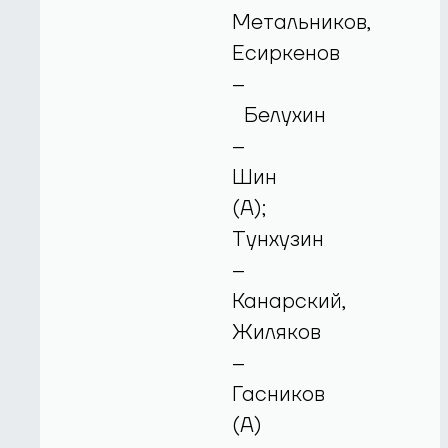
Метальников,
Есиркенов
–
Белухин
–
Шин
(А);
Тунхузин
–
Канарский,
Жиляков
–
Гасников
(А)