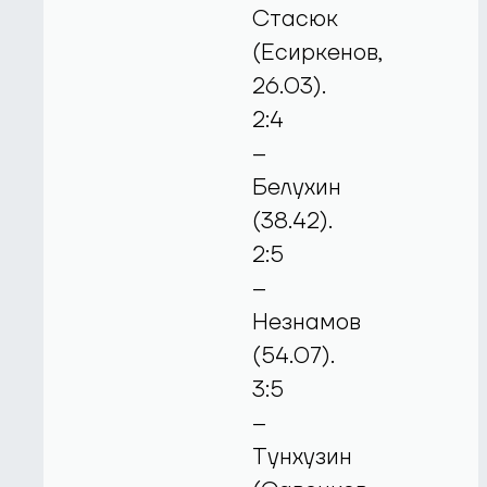
Стасюк
(Есиркенов,
26.03).
2:4
–
Белухин
(38.42).
2:5
–
Незнамов
(54.07).
3:5
–
Тунхузин