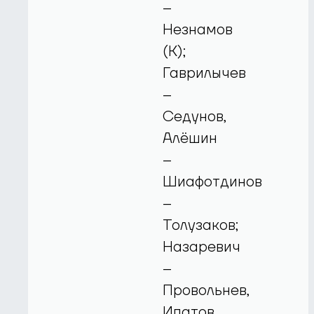
–
Незнамов
(К);
Гаврилычев
–
Седунов,
Алёшин
–
Шиафотдинов
–
Толузаков;
Назаревич
–
Провольнев,
Ипатов