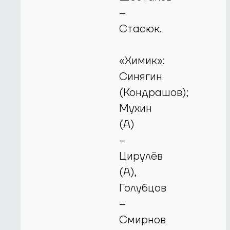
–
Стасюк.
«Химик»:
Синягин
(Кондрашов);
Мухин
(А)
–
Цирулёв
(А),
Голубцов
–
Смирнов