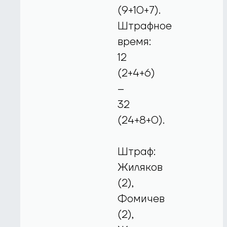
(9+10+7).
Штрафное
время:
12
(2+4+6)
–
32
(24+8+0).
Штраф:
Жиляков
(2),
Фомичев
(2),