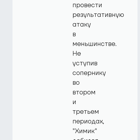
провести
результативную
атаку
в
меньшинстве.
Не
уступив
сопернику
во
втором
и
третьем
периодах,
"Химик"