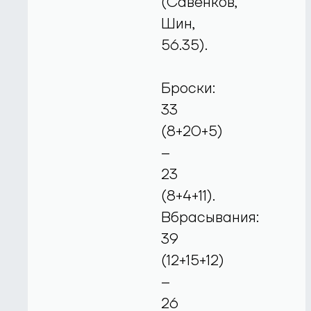
(Савенков,
Шин,
56.35).
Броски:
33
(8+20+5)
–
23
(8+4+11).
Вбрасывания:
39
(12+15+12)
–
26