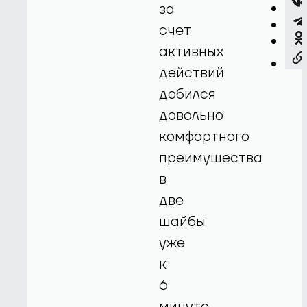
за
счет
активных
действий
добился
довольно
комфортного
преимущества
в
две
шайбы
уже
к
6
минуте