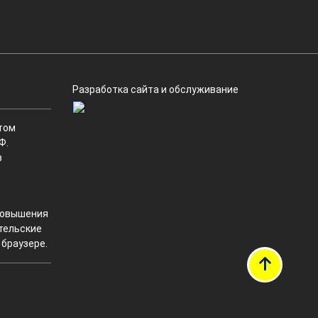
Разработка сайта и обслуживание
том
Ф.
в
 повышения
ательские
 браузере.