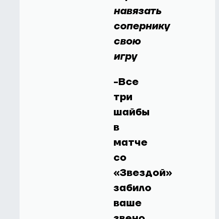
навязать
сопернику
свою
игру
-Все
три
шайбы
в
матче
со
«Звездой»
забило
ваше
звено,