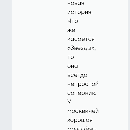
новая
история.
Что
же
касается
«Звезды»,
то
она
всегда
непростой
соперник.
У
москвичей
хорошая
молодёжь,