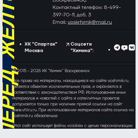
РЁД, ЖЁЛТО-СИНИЕ!
Контактный телефон: 8-499-
397-70-11, доб. 3
Email:
voskrhimik@mail.ru
ХК "Спартак"
Соцсети
Москва
"Химика":
© 2015 - 2026 ХК "Химик" Воскресенск
Все права на материалы, находящиеся на сайте voshimik.ru,
являются объектом исключительных прав, и охраняются в
соответствии с законодательством РФ. Использование иных
материалов и новостей с сайта и сателлитных проектов
допускается только при наличии прямой ссылки на сайт
www.vhlru.ru. При использовании материалов сайта ссылка на
voshimik.ru обязательна
Этот сайт использует файлы «cookie» с целью персонализации
сервисов и повышения удобства пользования веб-сайтом. Если
Вы не хотите, чтобы Ваши пользовательские данные