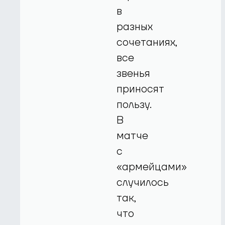
в
разных
сочетаниях,
все
звенья
приносят
пользу.
В
матче
с
«армейцами»
случилось
так,
что