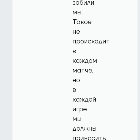
забили
мы.
Такое
не
происходит
в
каждом
матче,
но
в
каждой
игре
мы
должны
приносить