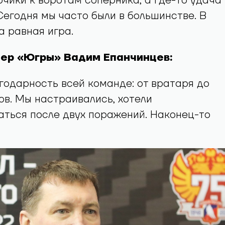
чики к воротам соперника, а где-то удача
Сегодня мы часто были в большинстве. В
а равная игра.
нер «Югры» Вадим Епанчинцев:
годарность всей команде: от вратаря до
ов. Мы настраивались, хотели
ться после двух поражений. Наконец-то