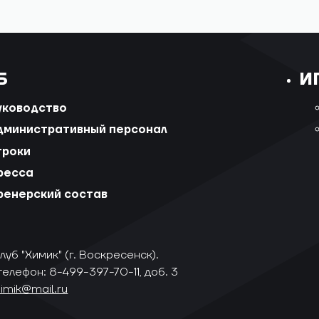
Б
И
уководство
дминистративный персонал
гроки
ресса
ренерский состав
уб "Химик" (г. Воскресенск).
телефон: 8-499-397-70-11, доб. 3
himik@mail.ru