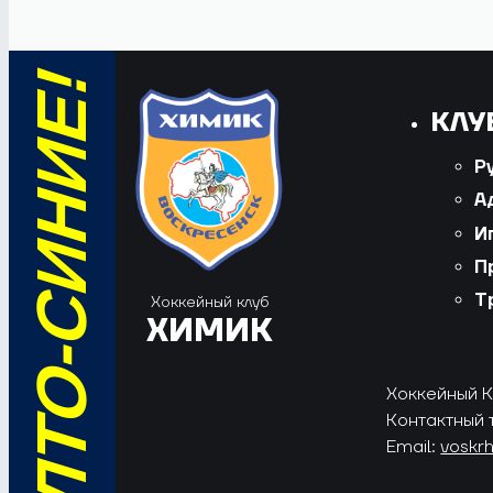
КЛУ
Р
А
И
П
Т
Хоккейный клуб
ХИМИК
Хоккейный Кл
Контактный 
Email:
voskr