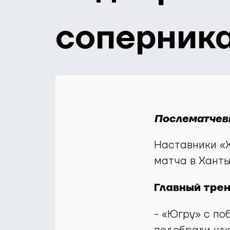
соперник
Послематчев
Наставники «
матча в Хант
Главный тре
- «Югру» с по