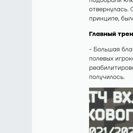
подобрали клю
отвернулась. 
принципе, был
Главный тре
- Большая бла
полевых игрок
реабилитирова
получилось.