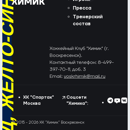
РЁД, ЖЁЛТО-СИНИЕ!
ХИМИК
Пресса
Тренерский
состав
Хоккейный Клуб "Химик" (г.
Воскресенск).
Контактный телефон: 8-499-
397-70-11, доб. 3
Email:
voskrhimik@mail.ru
ХК "Спартак"
Соцсети
Москва
"Химика":
© 2015 - 2026 ХК "Химик" Воскресенск