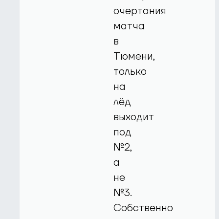
очертания
матча
в
Тюмени,
только
на
лёд
выходит
под
№2,
а
не
№3.
Собственно