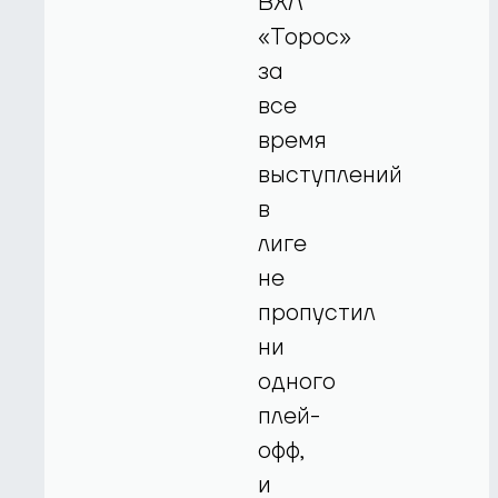
ВХЛ
«Торос»
за
все
время
выступлений
в
лиге
не
пропустил
ни
одного
плей-
офф,
и