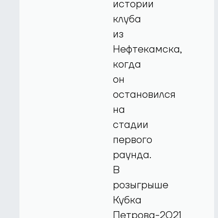
истории
клуба
из
Нефтекамска,
когда
он
остановился
на
стадии
первого
раунда.
В
розыгрыше
Кубка
Петрова-2021