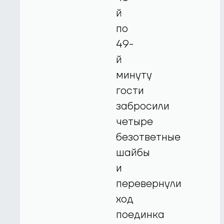
й
по
49-
й
минуту
гости
забросили
четыре
безответные
шайбы
и
перевернули
ход
поединка