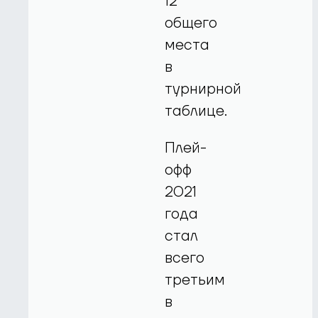
12
общего
места
в
турнирной
таблице.
Плей-
офф
2021
года
стал
всего
третьим
в