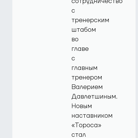
сотрудничество
с
тренерским
штабом
во
главе
с
главным
тренером
Валерием
Давлетшиным.
Новым
наставником
«Тороса»
стал