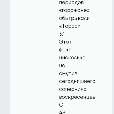
периодов
«горожане»
обыгрывали
«Торос»
3:1.
Этот
факт
нисколько
не
смутил
сегодняшнего
соперника
воскресенцев.
С
43-