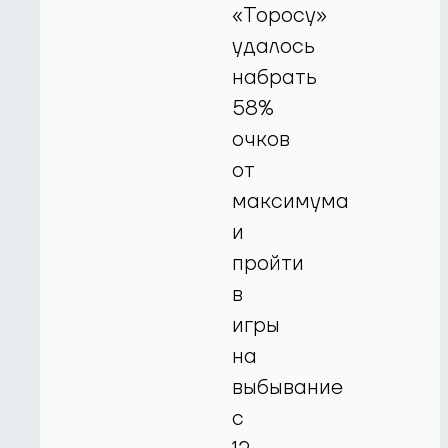
«Торосу»
удалось
набрать
58%
очков
от
максимума
и
пройти
в
игры
на
выбывание
с