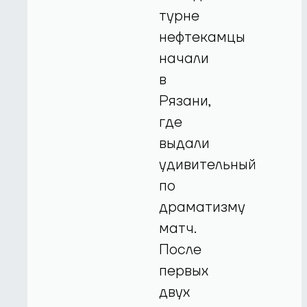
турне
нефтекамцы
начали
в
Рязани,
где
выдали
удивительный
по
драматизму
матч.
После
первых
двух