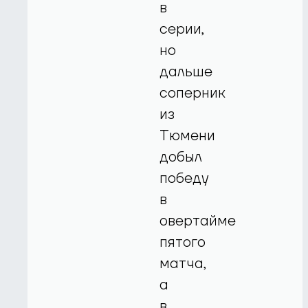
в
серии,
но
дальше
соперник
из
Тюмени
добыл
победу
в
овертайме
пятого
матча,
а
в