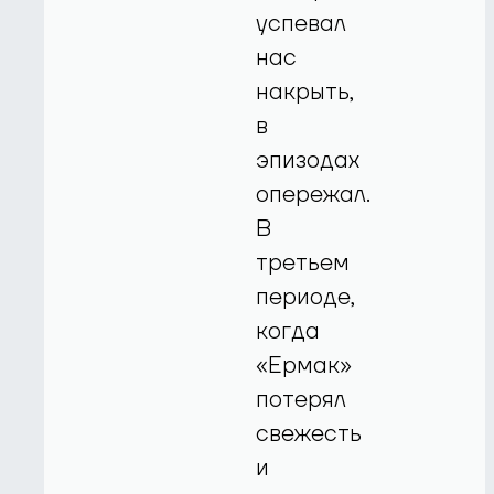
успевал
нас
накрыть,
в
эпизодах
опережал.
В
третьем
периоде,
когда
«Ермак»
потерял
свежесть
и