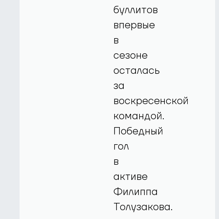
буллитов
впервые
в
сезоне
осталась
за
воскресенской
командой.
Победный
гол
в
активе
Филиппа
Толузакова.