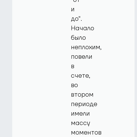
и
до".
Начало
было
неплохим,
повели
в
счете,
во
втором
периоде
имели
массу
моментов