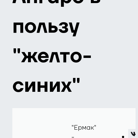
пользу
"желто-
синих"
"Ермак"
-