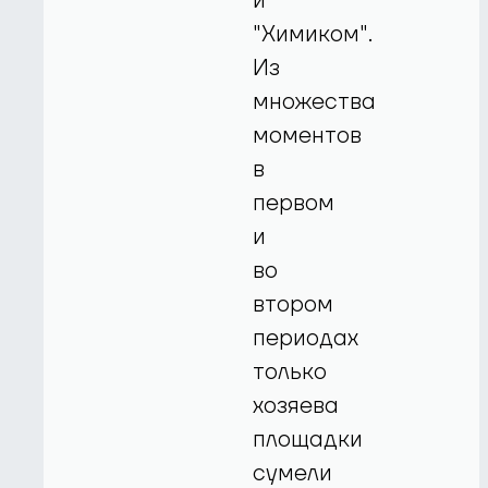
и
"Химиком".
Из
множества
моментов
в
первом
и
во
втором
периодах
только
хозяева
площадки
сумели