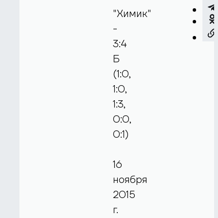
"Химик"
-
3:4
Б
(1:0,
1:0,
1:3,
0:0,
0:1)
16
ноября
2015
г.