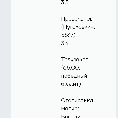
3:3
–
Провольнев
(Пуголовкин,
58:17)
3:4
–
Толузаков
(65:00,
победный
буллит)
Статистика
матча:
Броски