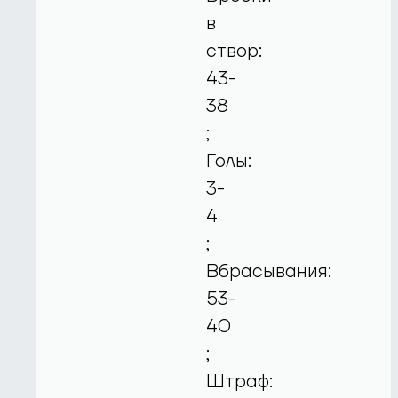
в
створ:
43-
38
;
Голы:
3-
4
;
Вбрасывания:
53-
40
;
Штраф: