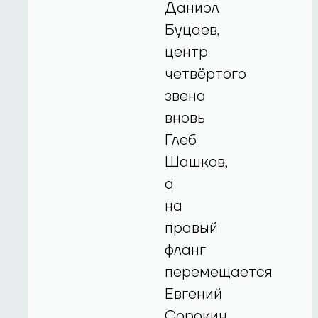
Даниэл
Буцаев,
центр
четвёртого
звена
вновь
Глеб
Шашков,
а
на
правый
фланг
перемещается
Евгений
Сорокин.