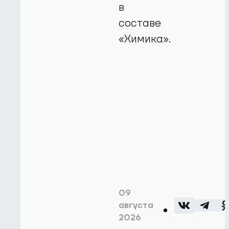
в
составе
«Химика».
09
августа
2026