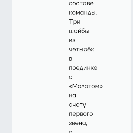
составе
команды.
Три
шайбы
из
четырёх
в
поединке
с
«Молотом»
на
счету
первого
звена,
а