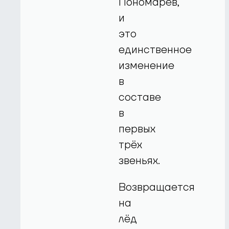
Пономарёв,
и
это
единственное
изменение
в
составе
в
первых
трёх
звеньях.
Возвращается
на
лёд