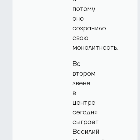
потому
оно
сохранило
свою
монолитность.
Во
втором
звене
в
центре
сегодня
сыграет
Василий