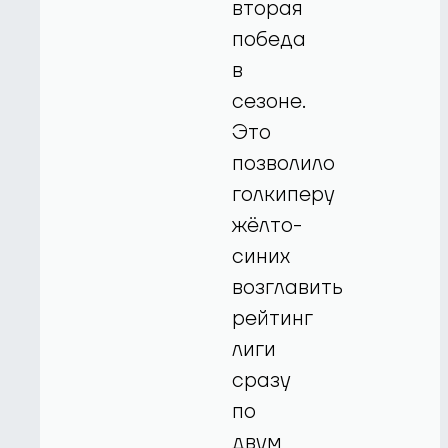
вторая
победа
в
сезоне.
Это
позволило
голкиперу
жёлто-
синих
возглавить
рейтинг
лиги
сразу
по
двум