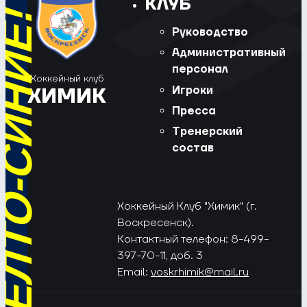
КЛУБ
РЁД, ЖЁЛТО-СИНИЕ!
Руководство
Административный
персонал
Хоккейный клуб
Игроки
ХИМИК
Пресса
Тренерский
состав
Хоккейный Клуб "Химик" (г.
Воскресенск).
Контактный телефон: 8-499-
397-70-11, доб. 3
Email:
voskrhimik@mail.ru