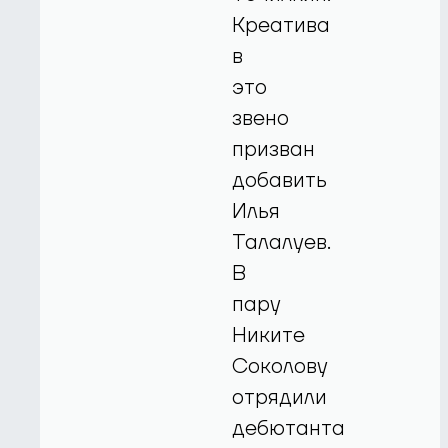
Креатива
в
это
звено
призван
добавить
Илья
Талалуев.
В
пару
Никите
Соколову
отрядили
дебютанта