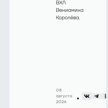
ВХЛ
Вениамина
Королёва.
08
августа
2026