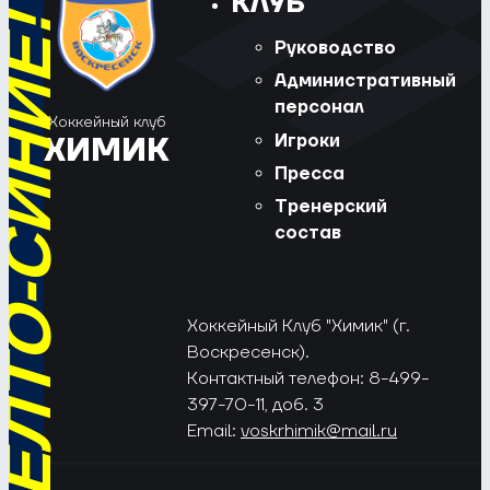
КЛУБ
РЁД, ЖЁЛТО-СИНИЕ!
Руководство
Административный
персонал
Хоккейный клуб
Игроки
ХИМИК
Пресса
Тренерский
состав
Хоккейный Клуб "Химик" (г.
Воскресенск).
Контактный телефон: 8-499-
397-70-11, доб. 3
Email:
voskrhimik@mail.ru