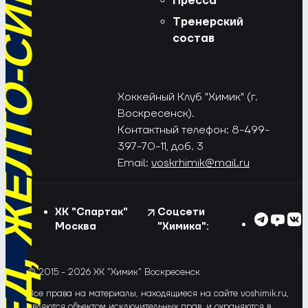
РЁД, ЖЁЛТО-СИНИЕ!
Пресса
Тренерский
состав
Хоккейный Клуб "Химик" (г.
Воскресенск).
Контактный телефон: 8-499-
397-70-11, доб. 3
Email:
voskrhimik@mail.ru
ХК "Спартак"
Соцсети
Москва
"Химика":
© 2015 - 2026 ХК "Химик" Воскресенск
Все права на материалы, находящиеся на сайте voshimik.ru,
являются объектом исключительных прав, и охраняются в