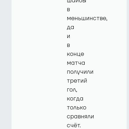
шайбы
в
меньшинстве,
да
и
в
конце
матча
получили
третий
гол,
когда
только
сравняли
счёт.