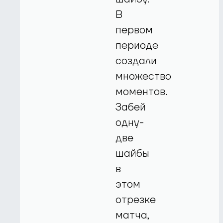
В
первом
периоде
создали
множество
моментов.
Забей
одну-
две
шайбы
в
этом
отрезке
матча,