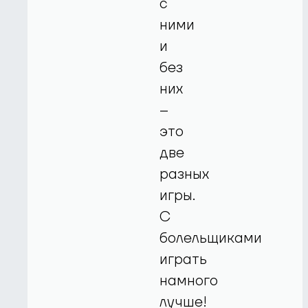
с
ними
и
без
них
–
это
две
разных
игры.
С
болельщиками
играть
намного
лучше!