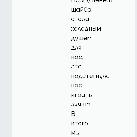
Пропущенная
шайба
стала
холодным
душем
для
нас,
это
подстегнуло
нас
играть
лучше.
В
итоге
мы