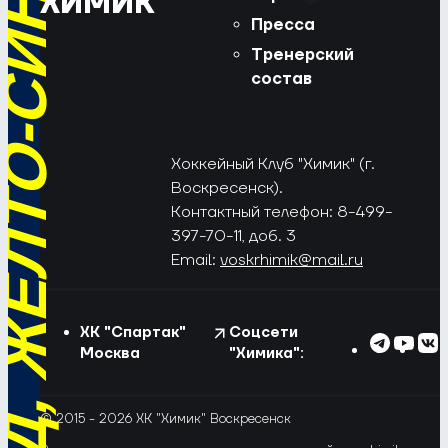
РЁД, ЖЁЛТО-СИНИЕ!
ХИМИК
Пресса
Тренерский
состав
Хоккейный Клуб "Химик" (г.
Воскресенск).
Контактный телефон: 8-499-
397-70-11, доб. 3
Email:
voskrhimik@mail.ru
ХК "Спартак"
Соцсети
Москва
"Химика":
© 2015 - 2026 ХК "Химик" Воскресенск