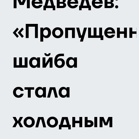
Медведев:
«Пропущен
шайба
стала
холодным