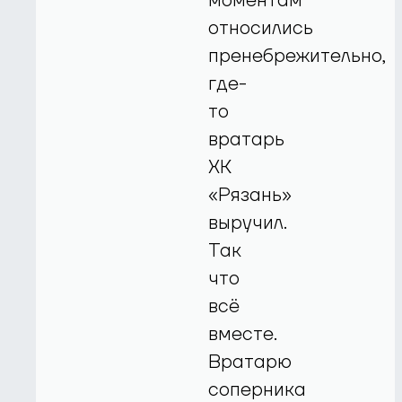
моментам
относились
пренебрежительно,
где-
то
вратарь
ХК
«Рязань»
выручил.
Так
что
всё
вместе.
Вратарю
соперника