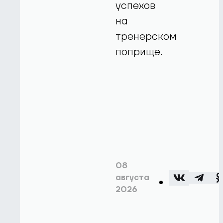
успехов
на
тренерском
поприще.
08
августа
2026