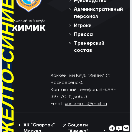
РЁД, ЖЁЛТО-СИНИЕ!
Руководство
Административный
персонал
Хоккейный клуб
Игроки
ХИМИК
Пресса
Тренерский
состав
Хоккейный Клуб "Химик" (г.
Воскресенск).
Контактный телефон: 8-499-
397-70-11, доб. 3
Email:
voskrhimik@mail.ru
ХК "Спартак"
Соцсети
Москва
"Химика":