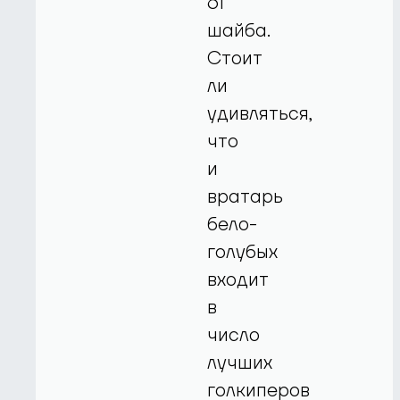
61
шайба.
Стоит
ли
удивляться,
что
и
вратарь
бело-
голубых
входит
в
число
лучших
голкиперов