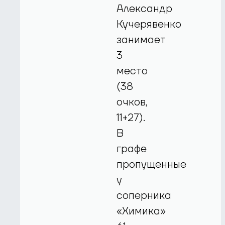
Александр
Кучерявенко
занимает
3
место
(38
очков,
11+27).
В
графе
пропущенные
у
соперника
«Химика»