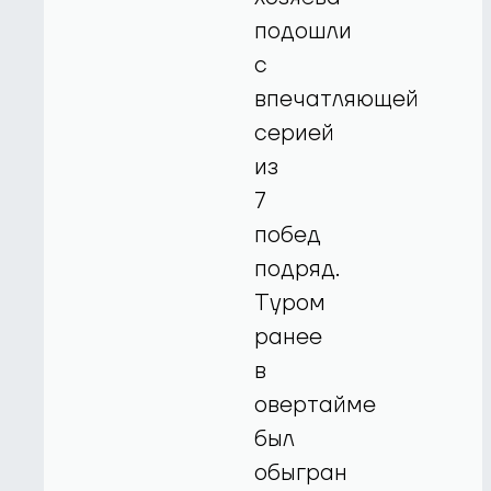
подошли
с
впечатляющей
серией
из
7
побед
подряд.
Туром
ранее
в
овертайме
был
обыгран