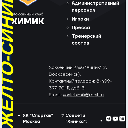
РЁД, ЖЁЛТО-СИНИЕ!
Административный
персонал
Хоккейный клуб
Игроки
ХИМИК
Пресса
Тренерский
состав
Хоккейный Клуб "Химик" (г.
Воскресенск).
Контактный телефон: 8-499-
397-70-11, доб. 3
Email:
voskrhimik@mail.ru
ХК "Спартак"
Соцсети
Москва
"Химика":