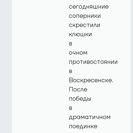
сегодняшние
соперники
скрестили
клюшки
в
очном
противостоянии
в
Воскресенске.
После
победы
в
драматичном
поединке