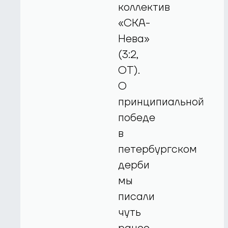
коллектив
«СКА-
Нева»
(3:2,
ОТ).
О
принципиальной
победе
в
петербургском
дерби
мы
писали
чуть