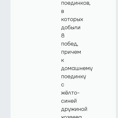
поединков,
в
которых
добыли
8
побед,
причем
к
домашнему
поединку
с
жёлто-
синей
дружиной
хозяева