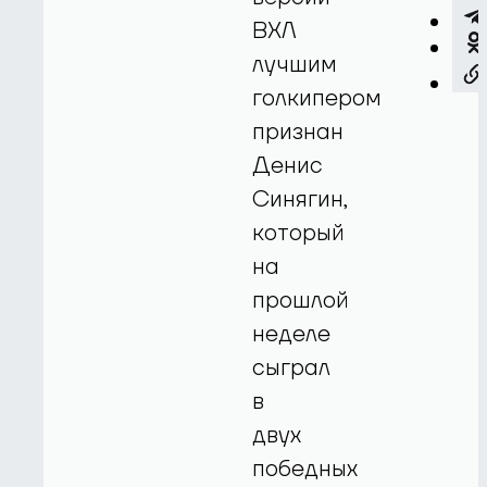
ВХЛ
лучшим
голкипером
признан
Денис
Синягин,
который
на
прошлой
неделе
сыграл
в
двух
победных