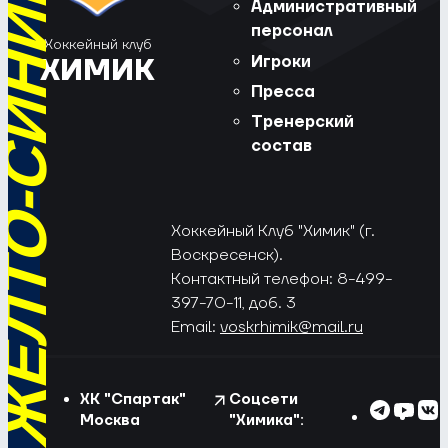
РЁД, ЖЁЛТО-СИНИЕ!
Административный
персонал
Хоккейный клуб
Игроки
ХИМИК
Пресса
Тренерский
состав
Хоккейный Клуб "Химик" (г.
Воскресенск).
Контактный телефон: 8-499-
397-70-11, доб. 3
Email:
voskrhimik@mail.ru
ХК "Спартак"
Соцсети
Москва
"Химика":