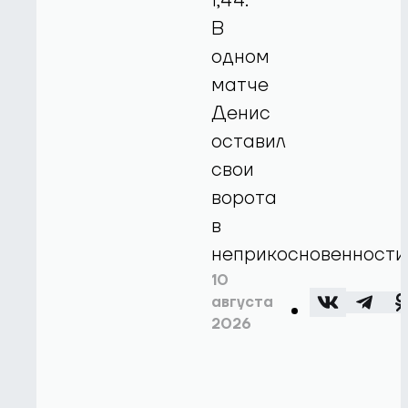
1,44.
В
одном
матче
Денис
оставил
свои
ворота
в
неприкосновенности
10
августа
2026