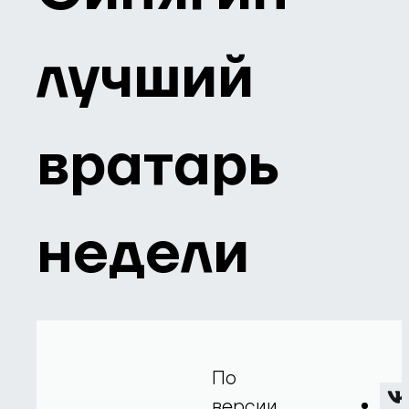
лучший
вратарь
недели
По
версии