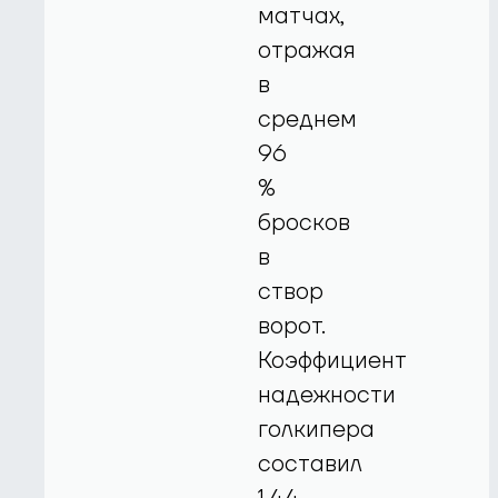
матчах,
отражая
в
среднем
96
%
бросков
в
створ
ворот.
Коэффициент
надежности
голкипера
составил