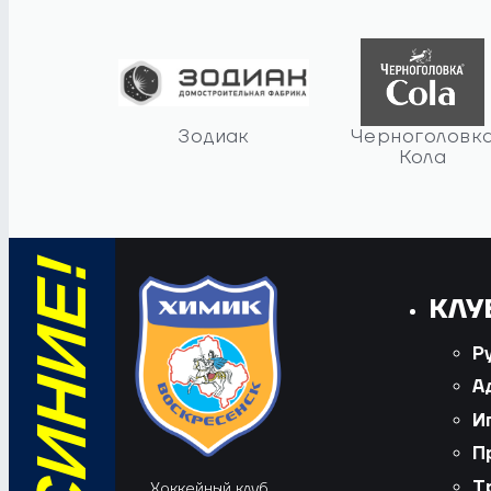
Зодиак
Черноголовк
Кола
КЛУ
Р
А
И
П
Т
Хоккейный клуб