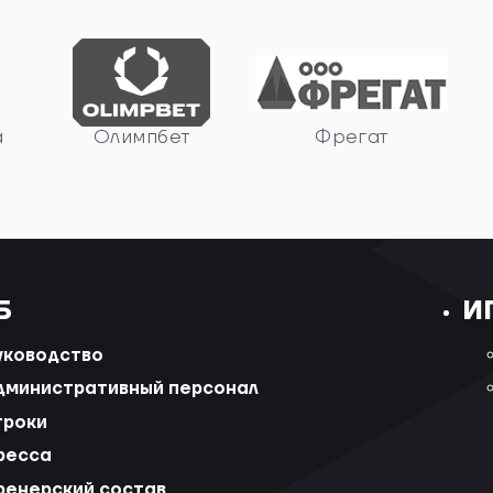
а
Олимпбет
Фрегат
Б
И
уководство
дминистративный персонал
гроки
ресса
ренерский состав