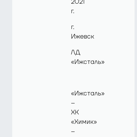
2021
г.
г.
Ижевск
ЛД
«Ижсталь»
«Ижсталь»
–
ХК
«Химик»
–