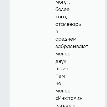
могут,
более
того,
сталевары
в
среднем
забрасывают
менее
двух
шайб.
Тем
не
менее
«Ижстали»
удалось