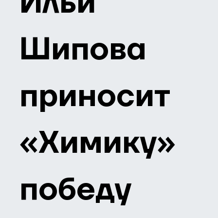
Ильи
Шипова
приносит
«Химику»
победу