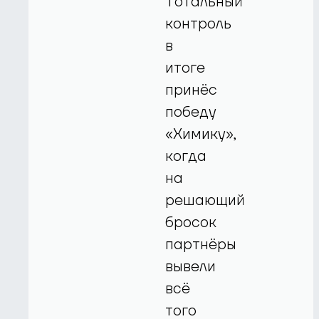
Тотальный
контроль
в
итоге
принёс
победу
«Химику»,
когда
на
решающий
бросок
партнёры
вывели
всё
того