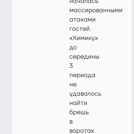
началась
массированными
атаками
гостей.
«Химику»
до
середины
3
периода
не
удавалось
найти
брешь
в
воротах