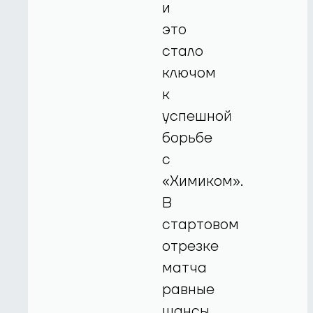
и
это
стало
ключом
к
успешной
борьбе
с
«Химиком».
В
стартовом
отрезке
матча
равные
шансы