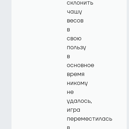
склонить
чашу
весов
в
свою
пользу
в
основное
время
никому
не
удалось,
игра
переместилась
в