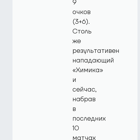
9
очков
(3+6).
Столь
же
результативен
нападающий
«Химика»
и
сейчас,
набрав
в
последних
10
матчах