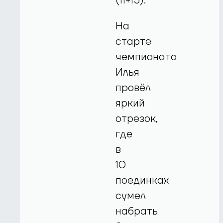
(11+15).
На
старте
чемпионата
Илья
провёл
яркий
отрезок,
где
в
10
поединках
сумел
набрать