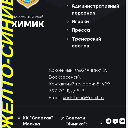
РЁД, ЖЁЛТО-СИНИЕ!
Административный
персонал
Хоккейный клуб
Игроки
ХИМИК
Пресса
Тренерский
состав
Хоккейный Клуб "Химик" (г.
Воскресенск).
Контактный телефон: 8-499-
397-70-11, доб. 3
Email:
voskrhimik@mail.ru
ХК "Спартак"
Соцсети
Москва
"Химика":