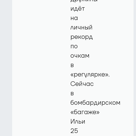
идёт
на
личный
рекорд
по
очкам
в
«регулярке».
Сейчас
в
бомбардирском
«багаже»
Ильи
25