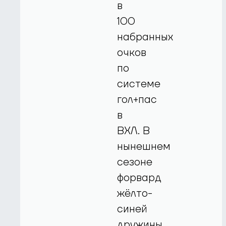
в
100
набранных
очков
по
системе
гол+пас
в
ВХЛ. В
нынешнем
сезоне
форвард
жёлто-
синей
дружины