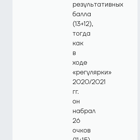
результативных
балла
(13+12),
тогда
как
в
ходе
«регулярки»
2020/2021
гг.
он
набрал
26
очков