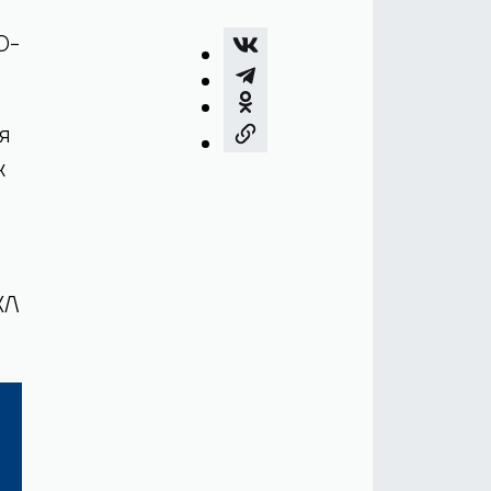
0-
я
х
ХЛ