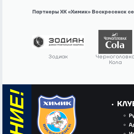
Партнеры ХК «Химик» Воскресенск с
Зодиак
Черноголовк
Кола
КЛУ
Р
А