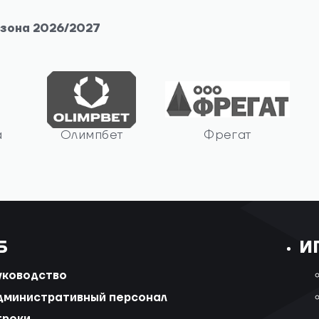
езона 2026/2027
а
Олимпбет
Фрегат
Б
И
уководство
дминистративный персонал