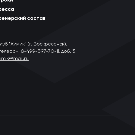
гроки
ресса
ренерский состав
уб "Химик" (г. Воскресенск).
телефон: 8-499-397-70-11, доб. 3
himik@mail.ru