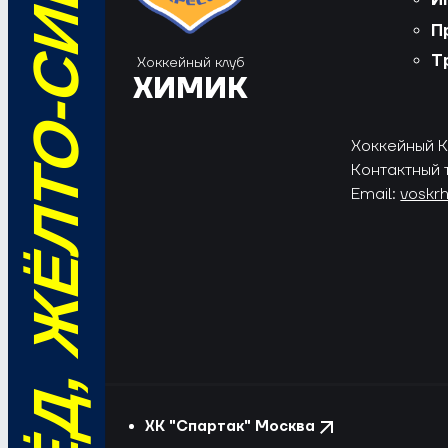
ВПЕРЁД, ЖЁЛТО-СИНИЕ!
И
П
Т
Хоккейный клуб
ХИМИК
Хоккейный Кл
Контактный 
Email:
voskr
ХК "Спартак" Москва