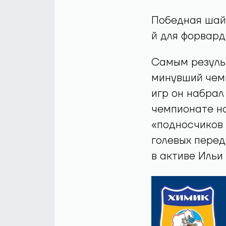
Победная шай
й для форвар
Самым резуль
минувший чемп
игр он набрал
чемпионате н
«подносчиков 
голевых перед
в активе Ильи