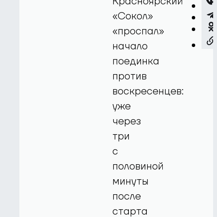
Красноярский
«Сокол»
«проспал»
начало
поединка
против
воскресенцев:
уже
через
три
с
половиной
минуты
после
старта