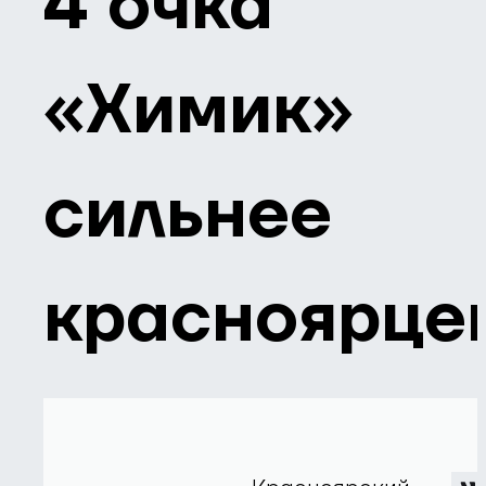
4 очка
«Химик»
сильнее
красноярце