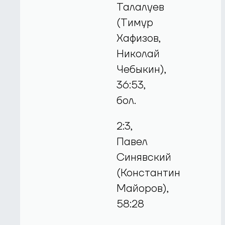
Талалуев
(Тимур
Хафизов,
Николай
Чебыкин),
36:53,
бол.
2:3,
Павел
Синявский
(Константин
Майоров),
58:28