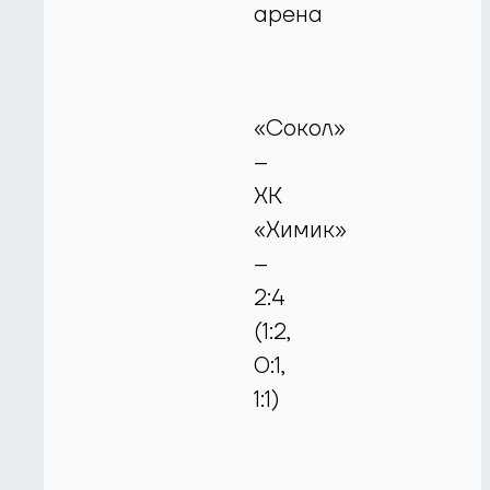
арена
«Сокол»
–
ХК
«Химик»
–
2:4
(1:2,
0:1,
1:1)