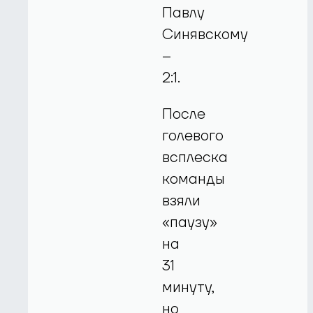
Павлу
Синявскому
–
2:1.
После
голевого
всплеска
команды
взяли
«паузу»
на
31
минуту,
но