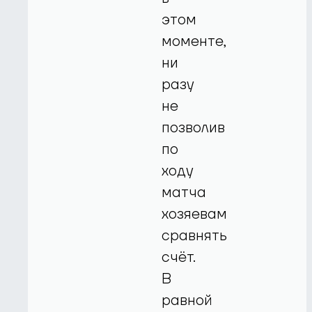
этом
моменте,
ни
разу
не
позволив
по
ходу
матча
хозяевам
сравнять
счёт.
В
равной