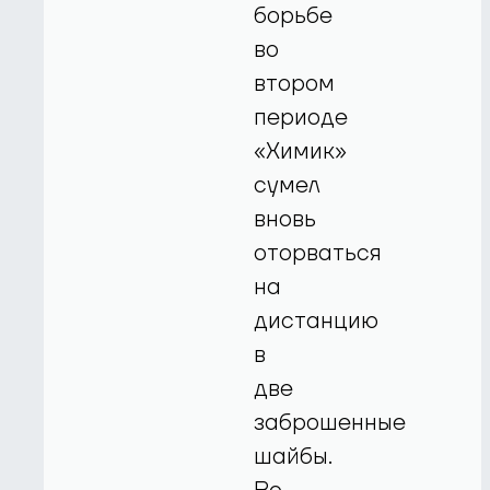
борьбе
во
втором
периоде
«Химик»
сумел
вновь
оторваться
на
дистанцию
в
две
заброшенные
шайбы.