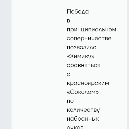
Победа
в
принципиальном
соперничестве
позволила
«Химику»
сравняться
с
красноярским
«Соколом»
по
количеству
набранных
очков.