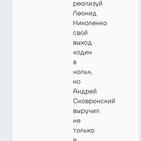
реализуй
Леонид
Николенко
свой
выход
«один
в
ноль»,
но
Андрей
Сковронский
выручил
не
только
в