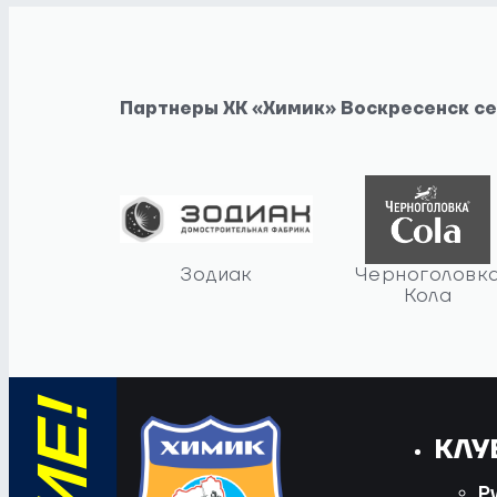
Партнеры ХК «Химик» Воскресенск с
Зодиак
Черноголовк
Кола
КЛУ
Р