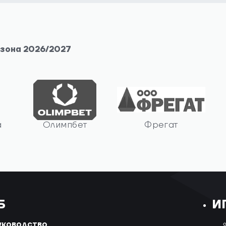
езона 2026/2027
а
Олимпбет
Фрегат
Б
И
уководство