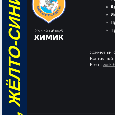
ВПЕРЁД, ЖЁЛТО-СИНИЕ!
А
И
П
Т
Хоккейный клуб
ХИМИК
Хоккейный Кл
Контактный 
Email:
voskr