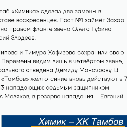
таб «Химика» сделал две замены в
таве воскресенцев. Пост №1 займёт Захар
 на правом фланге звена Олега Губина
рий Злодеев.
Шипова и Тимура Хафизова сохранили свою
 Перемены видим лишь в четвёртом звене,
рального отведена Демиду Мансурову. В
 «Тамбов» жёлто-синие вновь действуют в 
 13 нападающих: седьмым защитником
л Меляков, в резерве нападения – Евгений