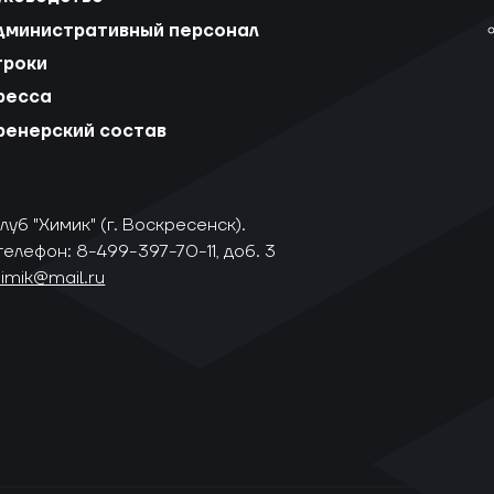
дминистративный персонал
гроки
ресса
ренерский состав
уб "Химик" (г. Воскресенск).
телефон: 8-499-397-70-11, доб. 3
himik@mail.ru