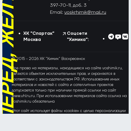
РЁД, ЖЁЛТО-СИНИЕ!
397-70-11, доб. 3
Email:
voskrhimik@mail.ru
ХК "Спартак"
Соцсети
Москва
"Химика":
© 2015 - 2026 ХК "Химик" Воскресенск
Все права на материалы, находящиеся на сайте voshimik.ru,
являются объектом исключительных прав, и охраняются в
соответствии с законодательством РФ. Использование иных
материалов и новостей с сайта и сателлитных проектов
допускается только при наличии прямой ссылки на сайт
www.vhlru.ru. При использовании материалов сайта ссылка на
voshimik.ru обязательна
Этот сайт использует файлы «cookie» с целью персонализации
сервисов и повышения удобства пользования веб-сайтом. Если
Вы не хотите, чтобы Ваши пользовательские данные
обрабатывались, пожалуйста, ограничьте их использование в