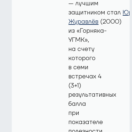
— лучшим
защитником стал
Юр
Журавлёв
(2000)
из «Горняка-
УГМК»,
на счету
которого
в семи
встречах 4
(3+1)
результативных
балла
при
показателе
полезности