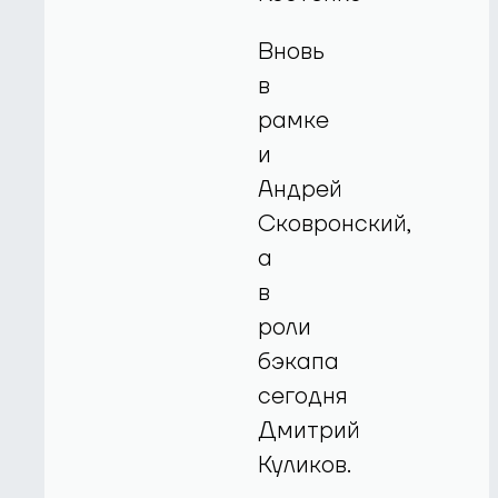
Вновь
в
рамке
и
Андрей
Сковронский,
а
в
роли
бэкапа
сегодня
Дмитрий
Куликов.