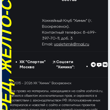
РЁД, ЖЁЛТО-СИНИЕ!
Хоккейный Клуб "Химик" (г.
Воскресенск).
Контактный телефон: 8-499-
397-70-11, доб. 3
Email:
voskrhimik@mail.ru
ХК "Спартак"
Соцсети
Москва
"Химика":
© 2015 - 2026 ХК "Химик" Воскресенск
Все права на материалы, находящиеся на сайте voshimik.ru,
являются объектом исключительных прав, и охраняются в
соответствии с законодательством РФ. Использование иных
материалов и новостей с сайта и сателлитных проектов
допускается только при наличии прямой ссылки на сайт