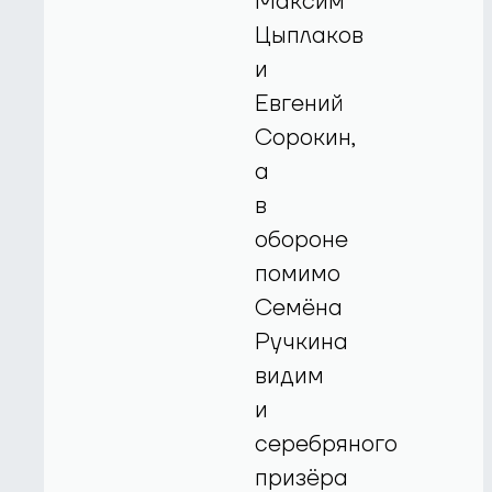
Максим
Цыплаков
и
Евгений
Сорокин,
а
в
обороне
помимо
Семёна
Ручкина
видим
и
серебряного
призёра