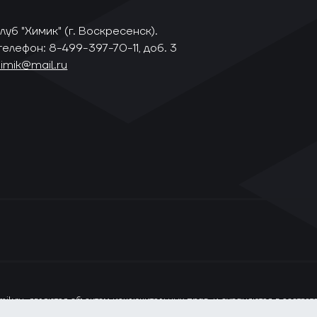
уб "Химик" (г. Воскресенск).
телефон: 8-499-397-70-11, доб. 3
himik@mail.ru
ik.ru, являются объектом исключительных прав, и охраняются в соотве
ся только при наличии прямой ссылки на сайт www.vhlru.ru. При испол