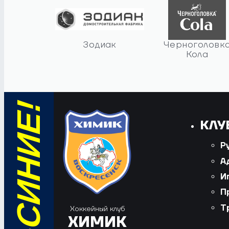
Зодиак
Черноголовк
Кола
КЛУ
Р
А
И
П
Т
Хоккейный клуб
ХИМИК