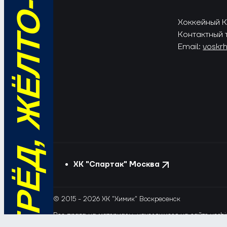
ВПЕРЁД, ЖЁЛТО-СИНИЕ!
Хоккейный Кл
Контактный 
Email:
voskr
ХК "Спартак" Москва
© 2015 - 2026 ХК "Химик" Воскресенск
Все права на материалы, находящиеся на сайте voshim
и новостей с сайта и сателлитных проектов допускает