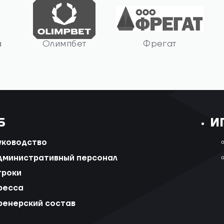
а
Олимпбет
Фрегат
Б
И
уководство
дминистративный персонал
гроки
ресса
ренерский состав