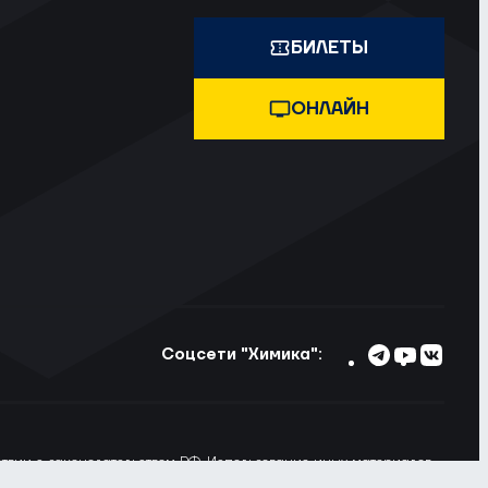
БИЛЕТЫ
ОНЛАЙН
Соцсети "Химика":
тствии с законодательством РФ. Использование иных материалов
ьзовании материалов сайта ссылка на voshimik.ru обязательна