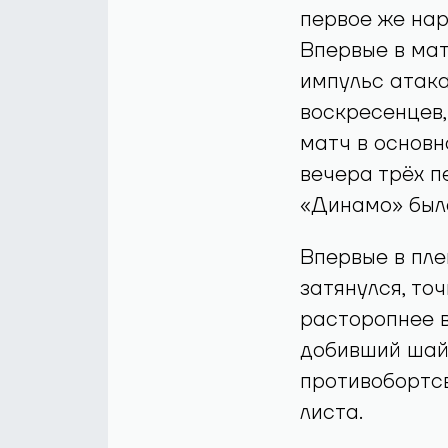
первое же нар
Впервые в мат
импульс атак
воскресенцев,
матч в основн
вечера трёх п
«Динамо» был
Впервые в пле
затянулся, то
расторопнее в
добивший шайб
противобортсв
листа.