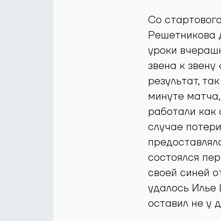
Со стартовог
Решетникова д
уроки вчерашн
звена к звену
результат, та
минуте матча,
работали как 
случае потери
предоставляла
состоялся пер
своей синей о
удалось Илье 
оставил не у 