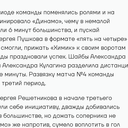
риоде команды поменялись ролями и на
инировало «Динамо», чему в немалой
ли 6 минут большинства, и пускай
ргея Пушкова в формате «пять на четыре»
 смогли, прижать «Химик» к своим воротам
жды праздновали успех. Шайбы Александра
и Александра Кулагина разделила дистанц
ве минуты. Развязку матча №4 команды
 третий период.
ергея Решетникова в начале третьего
ли себе инициативу, дважды добивались
в большинстве, но дожать соперника не
мо» же напротив, сумело воплотить в гол