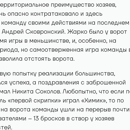
территориальное преимущество хозяев,
ь опасно контратаковало и здесь
в команду своими действиями на последнем
 Андрей Сковронский. Жарко было у ворот
мя игры в меньшинстве, и, особенно, на
риода, но самоотверженная игра команды 
зволила отстоять ворота.
вую попытку реализации большинства,
ся успеха, а поздравления с заброшенной
ал Никита Соколов. Любопытно, что если п
ль «первой скрипки» играл «Химик», то по
на ворота команды ушли на перерыв почти
ателями – 13 бросков в створ у хозяев
стей.