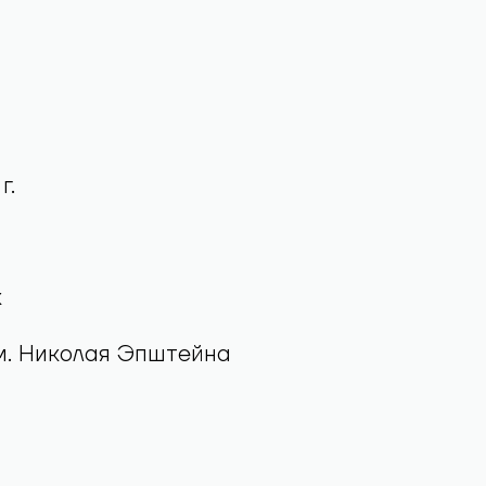
г.
к
м. Николая Эпштейна