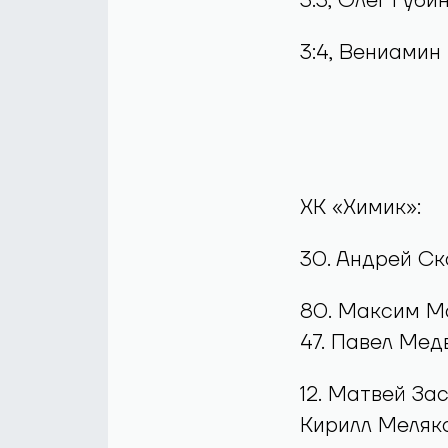
3:3, Олег Губ
3:4, Вениамин
ХК «Химик»:
30. Андрей Ск
80. Максим Ма
47. Павел Мед
12. Матвей Зас
Кирилл Меляко