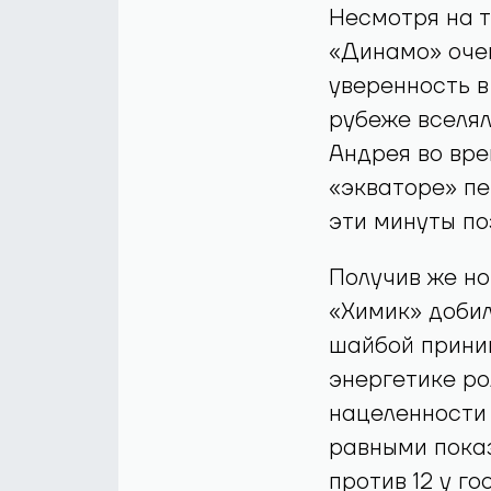
Несмотря на 
«Динамо» очен
уверенность 
рубеже вселял
Андрея во вре
«экваторе» пе
эти минуты по
Получив же но
«Химик» добил
шайбой приним
энергетике ро
нацеленности 
равными показ
против 12 у го