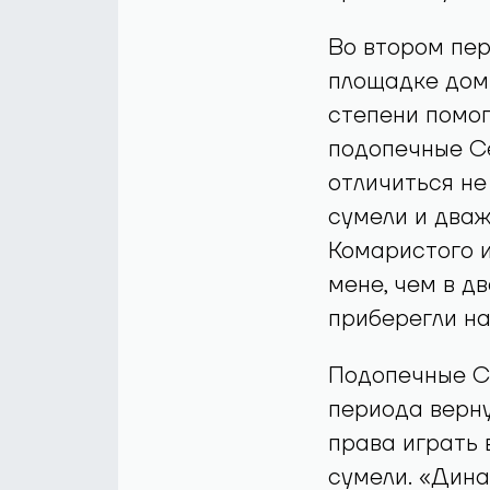
Во втором пе
площадке дом
степени помог
подопечные Се
отличиться не
сумели и два
Комаристого 
мене, чем в д
приберегли на
Подопечные С
периода верну
права играть 
сумели. «Дина