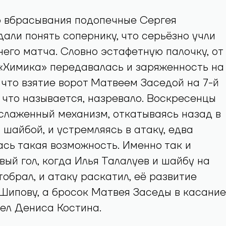
о вбрасывания подопечные Сергея
али понять сопернику, что серьёзно учли
его матча. Словно эстафетную палочку, от
 «Химика» передавалась и заряженность на
к что взятие ворот Матвеем Заседой на 7-й
 что называется, назревало. Воскресенцы
слаженный механизм, откатываясь назад в
 шайбой, и устремляясь в атаку, едва
сь такая возможность. Именно так и
вый гол, когда Илья Талалуев и шайбу на
тобрал, и атаку раскатил, её развитие
Шипову, а бросок Матвея Заседы в касание
дел Дениса Костина.