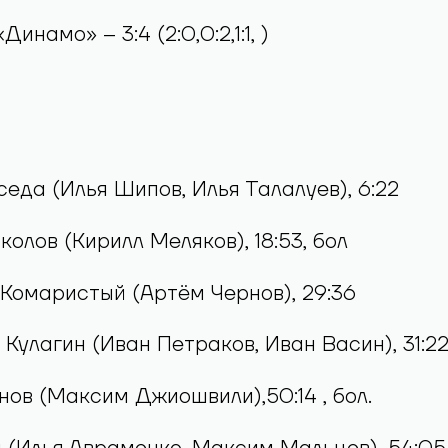
инамо» – 3:4 (2:0,0:2,1:1, )
седа (Илья Шипов, Илья Талалуев), 6:22
колов (Кирилл Меляков), 18:53, бол
р Комаристый (Артём Чернов), 29:36
 Кулагин (Иван Петраков, Иван Васин), 31:2
рнов (Максим Джиошвили),50:14 , бол.