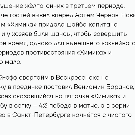
ушение жёлто-синих в третьем периоде.
че гостей вывел вперёд Артём Чернов. Нов
ам «Химика» придала шайба капитана
 и у хозяев были шансы, чтобы завершить
ое время, однако для нынешнего хоккейног
ериодов противостояния «Химика» и
о мало.
й-офф овертайм в Воскресенске не
чку в поединке поставил Вениамин Баранов,
сех оказавшийся на пятачке «Химика» и
у в сетку – 4:3 победа в матче, а в серии
о в Санкт-Петербурге начнётся с чистого