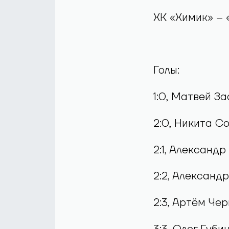
ХК «Химик» – «Д
Голы:
1:0, Матвей За
2:0, Никита Со
2:1, Александ
2:2, Александр
2:3, Артём Че