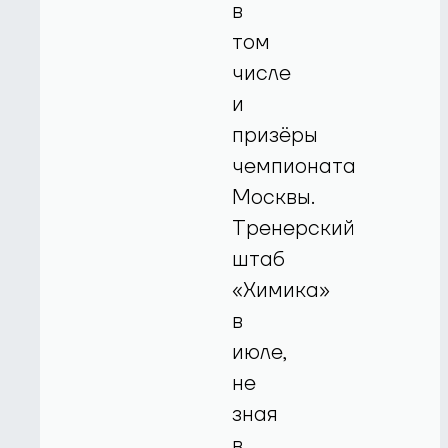
в
том
числе
и
призёры
чемпионата
Москвы.
Тренерский
штаб
«Химика»
в
июле,
не
зная
в