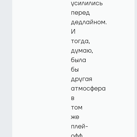
усилились
перед
дедлайном.
И
тогда,
думаю,
была
бы
другая
атмосфера
в
том
же
плей-
офф.