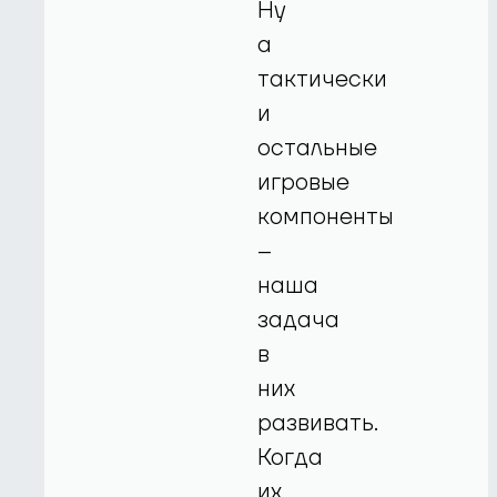
Ну
а
тактически
и
остальные
игровые
компоненты
–
наша
задача
в
них
развивать.
Когда
их