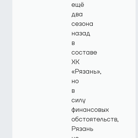
ещё
два
сезона
назад
в
составе
ХК
«Рязань»,
но
в
силу
финансовых
обстоятельств,
Рязань