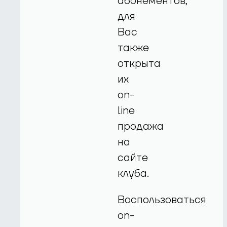
абонементов,
для
Вас
также
открыта
их
on-
line
продажа
на
сайте
клуба.
Воспользоваться
on-