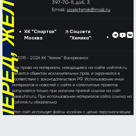
РЁД, ЖЁЛТО-СИНИЕ!
397-70-11, доб. 3
Email:
voskrhimik@mail.ru
ХК "Спартак"
Соцсети
Москва
"Химика":
© 2015 - 2026 ХК "Химик" Воскресенск
Все права на материалы, находящиеся на сайте voshimik.ru,
являются объектом исключительных прав, и охраняются в
соответствии с законодательством РФ. Использование иных
материалов и новостей с сайта и сателлитных проектов
допускается только при наличии прямой ссылки на сайт
www.vhlru.ru. При использовании материалов сайта ссылка на
voshimik.ru обязательна
Этот сайт использует файлы «cookie» с целью персонализации
сервисов и повышения удобства пользования веб-сайтом. Если
Вы не хотите, чтобы Ваши пользовательские данные
обрабатывались, пожалуйста, ограничьте их использование в
своём браузере.