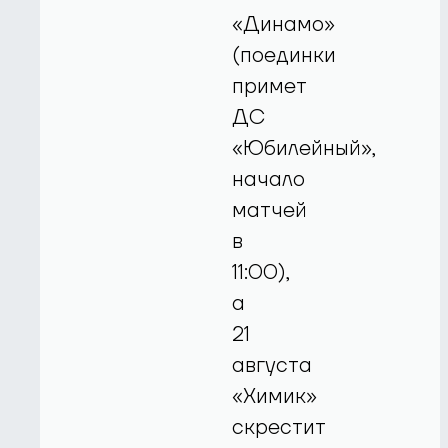
«Динамо»
(поединки
примет
ДС
«Юбилейный»,
начало
матчей
в
11:00),
а
21
августа
«Химик»
скрестит