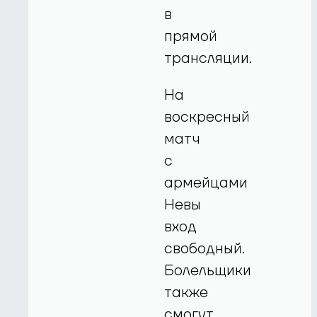
в
прямой
трансляции.
На
воскресный
матч
с
армейцами
Невы
вход
свободный.
Болельщики
также
смогут