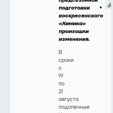
предсезонной
подготовки
воскресенского
«Химика»
произошли
изменения.
В
сроки
с
19
по
21
августа
подопечные