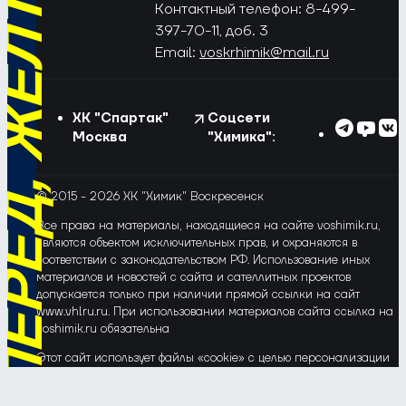
РЁД, ЖЁЛТО-СИНИЕ!
Контактный телефон: 8-499-
397-70-11, доб. 3
Email:
voskrhimik@mail.ru
ХК "Спартак"
Соцсети
Москва
"Химика":
© 2015 - 2026 ХК "Химик" Воскресенск
Все права на материалы, находящиеся на сайте voshimik.ru,
являются объектом исключительных прав, и охраняются в
соответствии с законодательством РФ. Использование иных
материалов и новостей с сайта и сателлитных проектов
допускается только при наличии прямой ссылки на сайт
www.vhlru.ru. При использовании материалов сайта ссылка на
voshimik.ru обязательна
Этот сайт использует файлы «cookie» с целью персонализации
сервисов и повышения удобства пользования веб-сайтом. Если
Вы не хотите, чтобы Ваши пользовательские данные