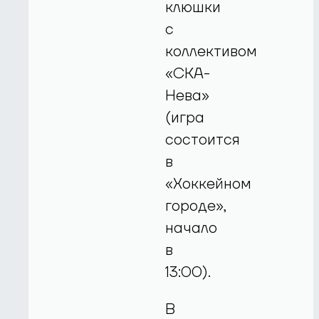
клюшки
с
коллективом
«СКА-
Нева»
(игра
состоится
в
«Хоккейном
городе»,
начало
в
13:00).
В