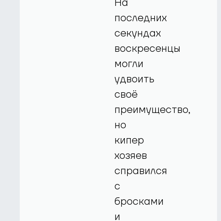
На
последних
секундах
воскресенцы
могли
удвоить
своё
преимущество,
но
кипер
хозяев
справился
с
бросками
и