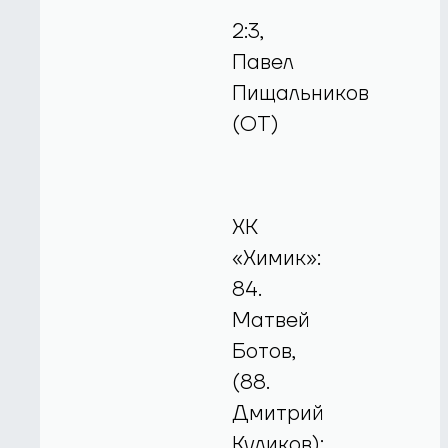
2:3,
Павел
Пищальников
(ОТ)
ХК
«Химик»:
84.
Матвей
Ботов,
(88.
Дмитрий
Куликов);