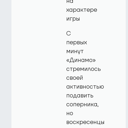
на
характере
игры
С
первых
минут
«Динамо»
стремилось
своей
активностью
подавить
соперника,
но
воскресенцы