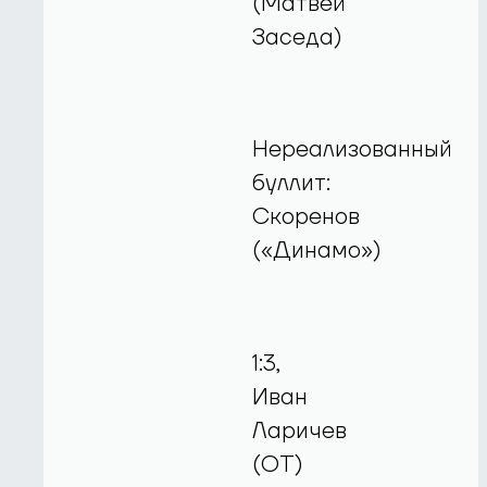
(Матвей
Заседа)
Нереализованный
буллит:
Скоренов
(«Динамо»)
1:3,
Иван
Ларичев
(ОТ)