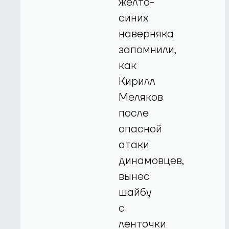
жёлто-
синих
наверняка
запомнили,
как
Кирилл
Меляков
после
опасной
атаки
динамовцев,
вынес
шайбу
с
ленточки