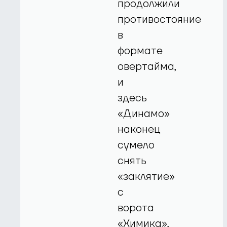
продолжили
противостояние
в
формате
овертайма,
и
здесь
«Динамо»
наконец
сумело
снять
«заклятие»
с
ворота
«Химика»,