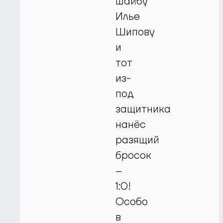
шайбу
Илье
Шипову
и
тот
из-
под
защитника
нанёс
разящий
бросок
–
1:0!
Особо
в