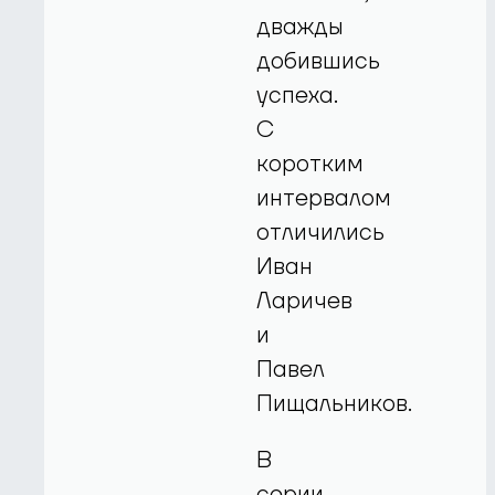
дважды
добившись
успеха.
С
коротким
интервалом
отличились
Иван
Ларичев
и
Павел
Пищальников.
В
серии