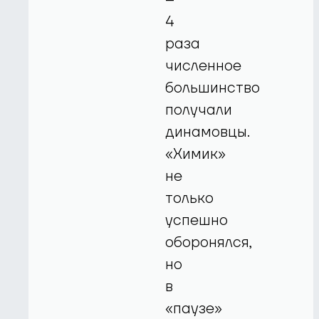
4
раза
численное
большинство
получали
динамовцы.
«Химик»
не
только
успешно
оборонялся,
но
в
«паузе»