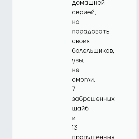
домашней
серией,
но
порадовать
своих
болельщиков,
увы,
не
смогли.
7
заброшенных
шайб
и
13
пропущенных