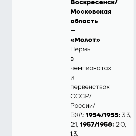
Воскресенск/
Московская
область
–
«Молот»
Пермь
в
чемпионатах
и
первенствах
СССР/
России/
ВХЛ:
1954/1955:
3:3,
2:1,
1957/1958:
2:0,
1:3,