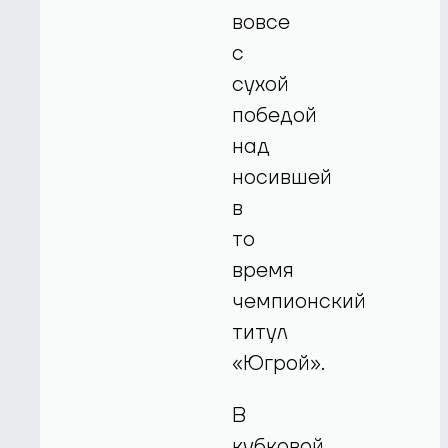
вовсе
с
сухой
победой
над
носившей
в
то
время
чемпионский
титул
«Югрой».
В
кубковой