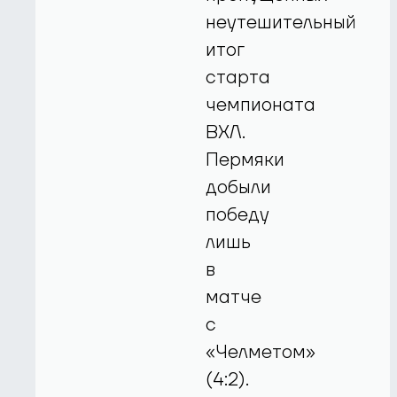
неутешительный
итог
старта
чемпионата
ВХЛ.
Пермяки
добыли
победу
лишь
в
матче
с
«Челметом»
(4:2).