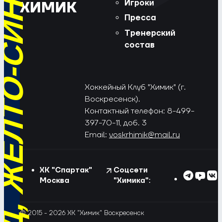
РЁД, ЖЁЛТО-СИНИЕ!
Игроки
ХИМИК
Пресса
Тренерский
состав
Хоккейный Клуб "Химик" (г.
Воскресенск).
Контактный телефон: 8-499-
397-70-11, доб. 3
Email:
voskrhimik@mail.ru
ХК "Спартак"
Соцсети
Москва
"Химика":
© 2015 - 2026 ХК "Химик" Воскресенск