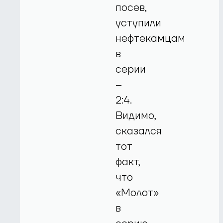
посев,
уступили
нефтекамцам
в
серии
–
2:4.
Видимо,
сказался
тот
факт,
что
«Молот»
в