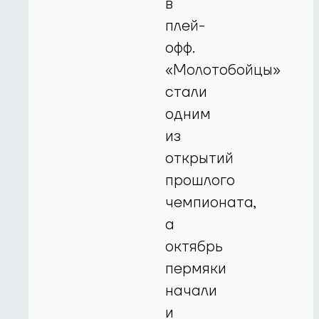
в
плей-
офф.
«Молотобойцы»
стали
одним
из
открытий
прошлого
чемпионата,
а
октябрь
пермяки
начали
и