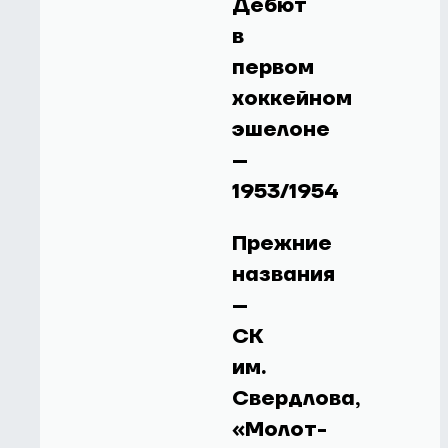
Дебют
в
первом
хоккейном
эшелоне
–
1953/1954
Прежние
названия
–
СК
им.
Свердлова,
«Молот-