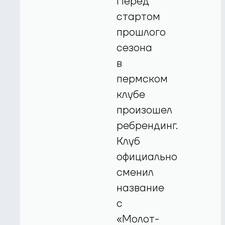
Перед
стартом
прошлого
сезона
в
пермском
клубе
произошел
ребрендинг.
Клуб
официально
сменил
название
с
«Молот-