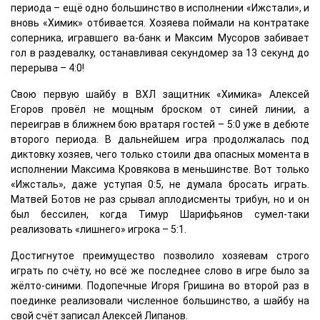
периода – ещё одно большинство в исполнении «Ижстали», и
вновь «Химик» отбивается. Хозяева поймали на контратаке
соперника, игравшего ва-банк и Максим Мусоров забивает
гол в раздевалку, останавливая секундомер за 13 секунд до
перерыва – 4:0!
Свою первую шайбу в ВХЛ защитник «Химика» Алексей
Егоров провёл не мощным броском от синей линии, а
переиграв в ближнем бою вратаря гостей – 5:0 уже в дебюте
второго периода. В дальнейшем игра продолжалась под
диктовку хозяев, чего только стоили два опасных момента в
исполнении Максима Кровякова в меньшинстве. Вот только
«Ижсталь», даже уступая 0:5, не думала бросать играть.
Матвей Ботов не раз срывал аплодисменты трибун, но и он
был бессилен, когда Тимур Шарифьянов сумел-таки
реализовать «лишнего» игрока – 5:1.
Достигнутое преимущество позволило хозяевам строго
играть по счёту, но всё же последнее слово в игре было за
жёлто-синими. Подопечные Игоря Гришина во второй раз в
поединке реализовали численное большинство, а шайбу на
свой счёт записал Алексей Липанов.