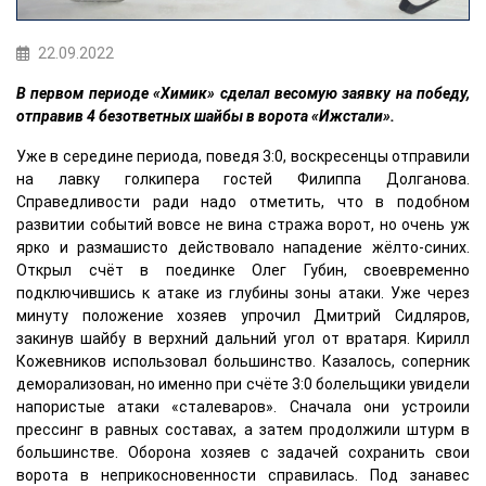
22.09.2022
В первом периоде «Химик» сделал весомую заявку на победу,
отправив 4 безответных шайбы в ворота «Ижстали».
Уже в середине периода, поведя 3:0, воскресенцы отправили
на лавку голкипера гостей Филиппа Долганова.
Справедливости ради надо отметить, что в подобном
развитии событий вовсе не вина стража ворот, но очень уж
ярко и размашисто действовало нападение жёлто-синих.
Открыл счёт в поединке Олег Губин, своевременно
подключившись к атаке из глубины зоны атаки. Уже через
минуту положение хозяев упрочил Дмитрий Сидляров,
закинув шайбу в верхний дальний угол от вратаря. Кирилл
Кожевников использовал большинство. Казалось, соперник
деморализован, но именно при счёте 3:0 болельщики увидели
напористые атаки «сталеваров». Сначала они устроили
прессинг в равных составах, а затем продолжили штурм в
большинстве. Оборона хозяев с задачей сохранить свои
ворота в неприкосновенности справилась. Под занавес