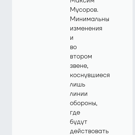
Максим
Мусоров.
Минимальны
изменения
и
во
втором
звене,
коснувшиеся
лишь
линии
обороны,
где
будут
действовать