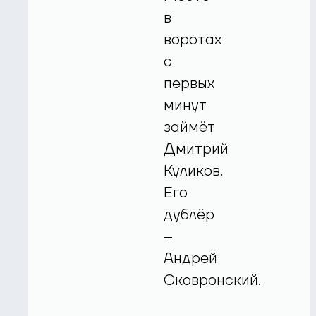
в
воротах
с
первых
минут
займёт
Дмитрий
Куликов.
Его
дублёр
–
Андрей
Сковронский.