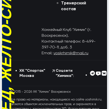
РЁД, ЖЁЛТО-СИНИЕ!
Тренерский
состав
Хоккейный Клуб "Химик" (г.
Воскресенск).
Контактный телефон: 8-499-
397-70-11, доб. 3
Email:
voskrhimik@mail.ru
ХК "Спартак"
Соцсети
Москва
"Химика":
© 2015 - 2026 ХК "Химик" Воскресенск
Все права на материалы, находящиеся на сайте voshimik.ru,
являются объектом исключительных прав, и охраняются в
соответствии с законодательством РФ. Использование иных