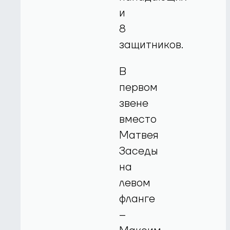
и
8
защитников.
В
первом
звене
вместо
Матвея
Заседы
на
левом
фланге
–