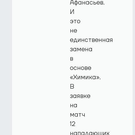
Афанасьев.
И
это
не
единственная
замена
в
основе
«Химика».
В
заявке
на
матч
12
нападающих