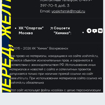
РЁД, ЖЁЛТО-СИНИЕ!
Контактный телефон: 8-499-
397-70-11, доб. 3
Email:
voskrhimik@mail.ru
ХК "Спартак"
Соцсети
Москва
"Химика":
© 2015 - 2026 ХК "Химик" Воскресенск
Все права на материалы, находящиеся на сайте voshimik.ru,
являются объектом исключительных прав, и охраняются в
соответствии с законодательством РФ. Использование иных
материалов и новостей с сайта и сателлитных проектов
допускается только при наличии прямой ссылки на сайт
www.vhlru.ru. При использовании материалов сайта ссылка на
voshimik.ru обязательна
Этот сайт использует файлы «cookie» с целью персонализации
сервисов и повышения удобства пользования веб-сайтом. Если
Вы не хотите, чтобы Ваши пользовательские данные
обрабатывались, пожалуйста, ограничьте их использование в