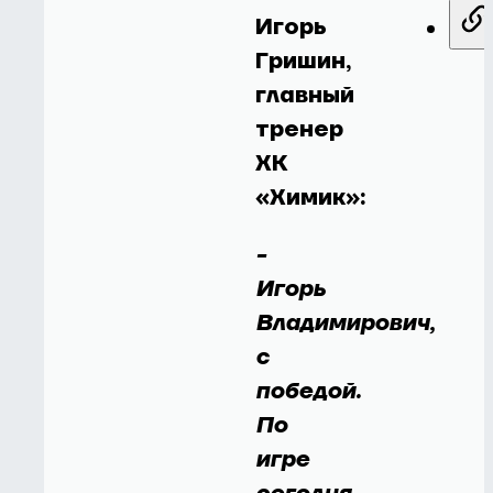
Игорь
Гришин,
главный
тренер
ХК
«Химик»:
-
Игорь
Владимирович,
с
победой.
По
игре