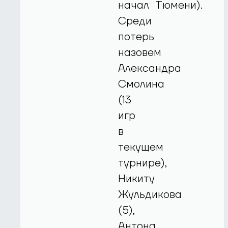
начал Тюмени).
Среди
потерь
назовем
Александра
Смолина
(13
игр
в
текущем
турнире),
Никиту
Жульдикова
(5),
Антона