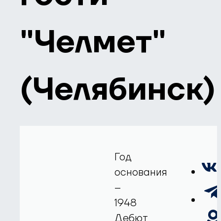
"Челмет"
(Челябинск)
Год
основания
–
1948
Дебют