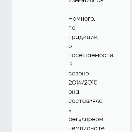
изменилось…
Немного,
по
традиции,
о
посещаемости.
В
сезоне
2014/2015
она
составляла
в
регулярном
чемпионате