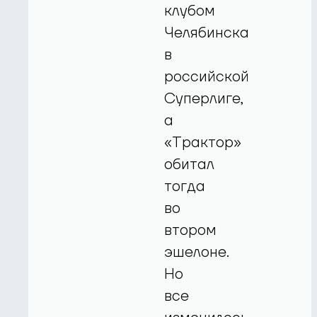
клубом
Челябинска
в
российской
Суперлиге,
а
«Трактор»
обитал
тогда
во
втором
эшелоне.
Но
все