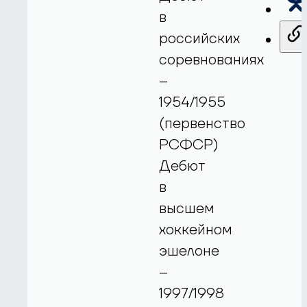
в
российских
соревнованиях
–
1954/1955
(первенство
РСФСР)
Дебют
в
высшем
хоккейном
эшелоне
–
1997/1998