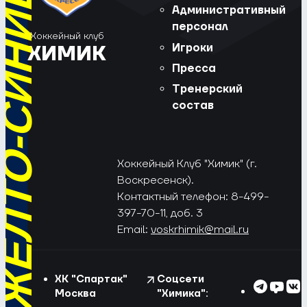
РЁД, ЖЁЛТО-СИНИЕ!
Административный
персонал
Хоккейный клуб
Игроки
ХИМИК
Пресса
Тренерский
состав
Хоккейный Клуб "Химик" (г.
Воскресенск).
Контактный телефон: 8-499-
397-70-11, доб. 3
Email:
voskrhimik@mail.ru
ХК "Спартак"
Соцсети
Москва
"Химика":