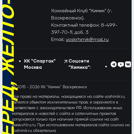
РЁД, ЖЁЛТО-СИНИЕ!
Хоккейный Клуб "Химик" (г.
Воскресенск).
Контактный телефон: 8-499-
397-70-11, доб. 3
Email:
voskrhimik@mail.ru
ХК "Спартак"
Соцсети
Москва
"Химика":
© 2015 - 2026 ХК "Химик" Воскресенск
Все права на материалы, находящиеся на сайте voshimik.ru,
являются объектом исключительных прав, и охраняются в
соответствии с законодательством РФ. Использование иных
материалов и новостей с сайта и сателлитных проектов
допускается только при наличии прямой ссылки на сайт
www.vhlru.ru. При использовании материалов сайта ссылка на
voshimik.ru обязательна