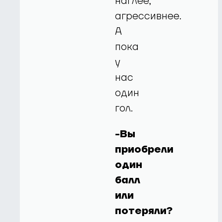
наглее,
агрессивнее.
А
пока
у
нас
один
гол.
-Вы
приобрели
один
балл
или
потеряли?