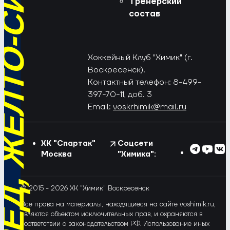
РЁД, ЖЁЛТО-СИНИЕ!
Тренерский
состав
Хоккейный Клуб "Химик" (г.
Воскресенск).
Контактный телефон: 8-499-
397-70-11, доб. 3
Email:
voskrhimik@mail.ru
ХК "Спартак"
Соцсети
Москва
"Химика":
© 2015 - 2026 ХК "Химик" Воскресенск
Все права на материалы, находящиеся на сайте voshimik.ru,
являются объектом исключительных прав, и охраняются в
соответствии с законодательством РФ. Использование иных