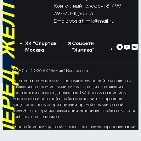
РЁД, ЖЁЛТО-СИНИЕ!
Контактный телефон: 8-499-
397-70-11, доб. 3
Email:
voskrhimik@mail.ru
ХК "Спартак"
Соцсети
Москва
"Химика":
© 2015 - 2026 ХК "Химик" Воскресенск
Все права на материалы, находящиеся на сайте voshimik.ru,
являются объектом исключительных прав, и охраняются в
соответствии с законодательством РФ. Использование иных
материалов и новостей с сайта и сателлитных проектов
допускается только при наличии прямой ссылки на сайт
www.vhlru.ru. При использовании материалов сайта ссылка на
voshimik.ru обязательна
Этот сайт использует файлы «cookie» с целью персонализации
сервисов и повышения удобства пользования веб-сайтом. Если
Вы не хотите, чтобы Ваши пользовательские данные