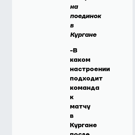
на
поединок
в
Кургане
-В
каком
настроении
подходит
команда
к
матчу
в
Кургане
после