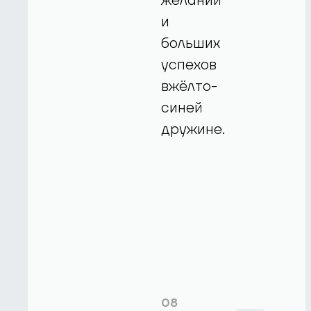
желаний
и
больших
успехов
вжёлто-
синей
дружине.
08