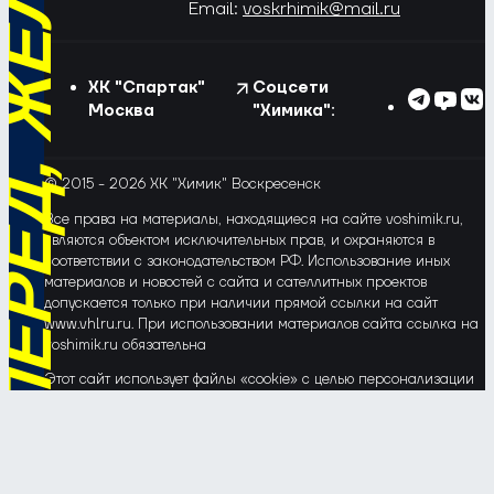
РЁД, ЖЁЛТО-СИНИЕ!
Email:
voskrhimik@mail.ru
ХК "Спартак"
Соцсети
Москва
"Химика":
© 2015 - 2026 ХК "Химик" Воскресенск
Все права на материалы, находящиеся на сайте voshimik.ru,
являются объектом исключительных прав, и охраняются в
соответствии с законодательством РФ. Использование иных
материалов и новостей с сайта и сателлитных проектов
допускается только при наличии прямой ссылки на сайт
www.vhlru.ru. При использовании материалов сайта ссылка на
voshimik.ru обязательна
Этот сайт использует файлы «cookie» с целью персонализации
сервисов и повышения удобства пользования веб-сайтом. Если
Вы не хотите, чтобы Ваши пользовательские данные
обрабатывались, пожалуйста, ограничьте их использование в
своём браузере.