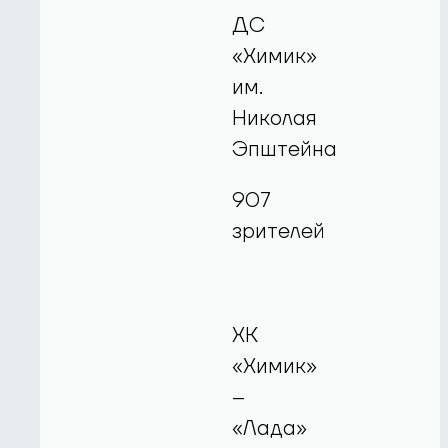
ДС
«Химик»
им.
Николая
Эпштейна
907
зрителей
ХК
«Химик»
–
«Лада»