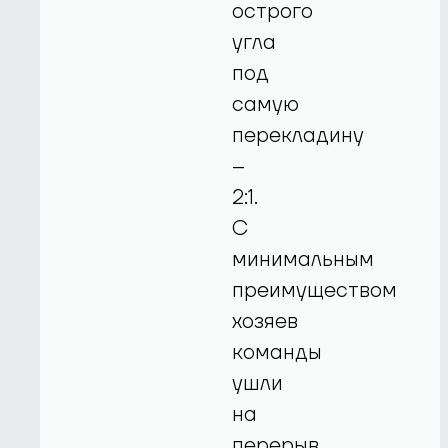
острого
угла
под
самую
перекладину
–
2:1.
С
минимальным
преимуществом
хозяев
команды
ушли
на
перерыв.