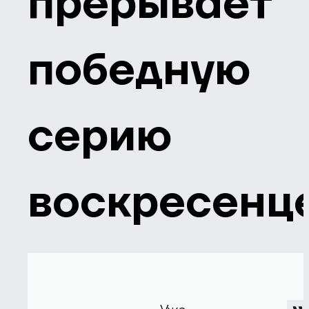
прерывает
победную
серию
воскресенц