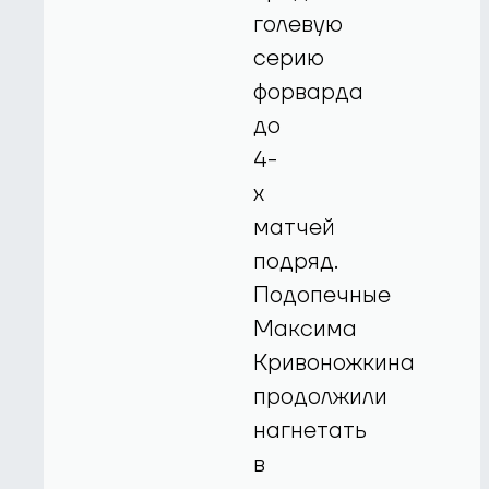
голевую
серию
форварда
до
4-
х
матчей
подряд.
Подопечные
Максима
Кривоножкина
продолжили
нагнетать
в