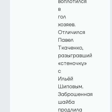
воплотился
в
гол
хозяев.
Отличился
Павел
Ткаченко,
разыгравший
«стеночку»
с
Ильёй
Шиповым.
Заброшенная
шайба
продлила