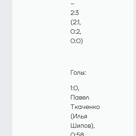
–
2:3
(2:1,
0:2,
0:0)
Голы:
1:0,
Павел
Ткаченко
(Илья
Шипов),
0:58,