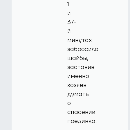
1
и
37-
й
минутах
забросила
шайбы,
заставив
именно
хозяев
думать
о
спасении
поединка.