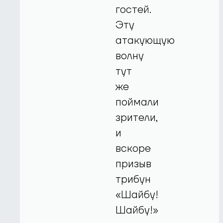
гостей.
Эту
атакующую
волну
тут
же
поймали
зрители,
и
вскоре
призыв
трибун
«Шайбу!
Шайбу!»