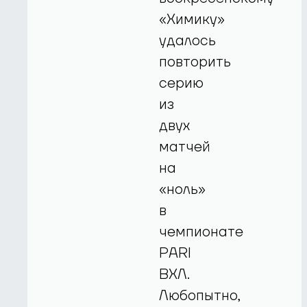
«Химику»
удалось
повторить
серию
из
двух
матчей
на
«ноль»
в
чемпионате
PARI
ВХЛ.
Любопытно,