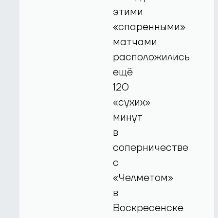
этими
«спаренными»
матчами
расположились
ещё
120
«сухих»
минут
в
соперничестве
с
«Челметом»
в
Воскресенске