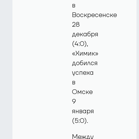
в
Воскресенске
28
декабря
(4:0),
«Химик»
добился
успеха
в
Омске
9
января
(5:0).
Между