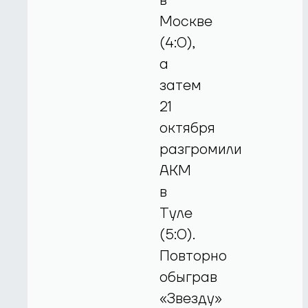
в
Москве
(4:0),
а
затем
21
октября
разгромили
АКМ
в
Туле
(5:0).
Повторно
обыграв
«Звезду»