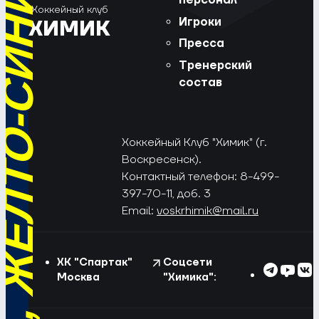
РЁД, ЖЁЛТО-СИНИЕ!
персонал
Хоккейный клуб
Игроки
ХИМИК
Пресса
Тренерский
состав
Хоккейный Клуб "Химик" (г.
Воскресенск).
Контактный телефон: 8-499-
397-70-11, доб. 3
Email:
voskrhimik@mail.ru
ХК "Спартак"
Соцсети
Москва
"Химика":