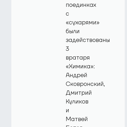
поединках
с
«сухарями»
были
задействованы
3
вратаря
«Химика»:
Андрей
Сковронский,
Дмитрий
Куликов
и
Матвей