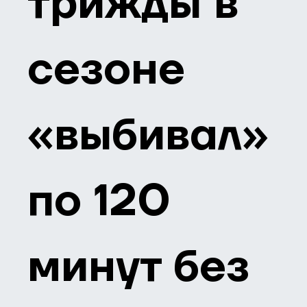
трижды в
сезоне
«выбивал»
по 120
минут без