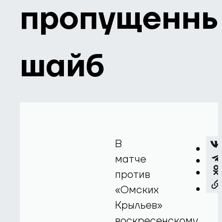
пропущенн
шайб
В
матче
против
«Омских
Крыльев»
воскресенскому