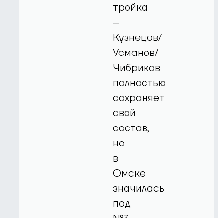
тройка
–
Кузнецов/
Усманов/
Чибриков
полностью
сохраняет
свой
состав,
но
в
Омске
значилась
под