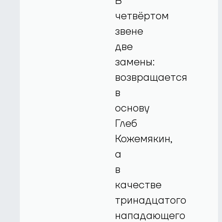
В
четвёртом
звене
две
замены:
возвращается
в
основу
Глеб
Кожемякин,
а
в
качестве
тринадцатого
нападающего