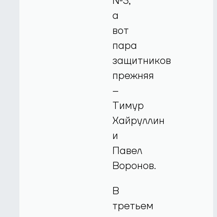
№3,
а
вот
пара
защитников
прежняя
–
Тимур
Хайруллин
и
Павел
Воронов.
В
третьем