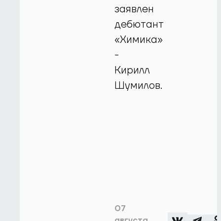
заявлен
дебютант
«Химика»
-
Кирилл
Шумилов.
07
августа