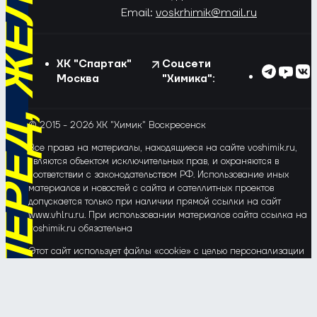
РЁД, ЖЁЛТО-СИНИЕ!
Email:
voskrhimik@mail.ru
ХК "Спартак"
Соцсети
Москва
"Химика":
© 2015 - 2026 ХК "Химик" Воскресенск
Все права на материалы, находящиеся на сайте voshimik.ru,
являются объектом исключительных прав, и охраняются в
соответствии с законодательством РФ. Использование иных
материалов и новостей с сайта и сателлитных проектов
допускается только при наличии прямой ссылки на сайт
www.vhlru.ru. При использовании материалов сайта ссылка на
voshimik.ru обязательна
Этот сайт использует файлы «cookie» с целью персонализации
сервисов и повышения удобства пользования веб-сайтом. Если
Вы не хотите, чтобы Ваши пользовательские данные
обрабатывались, пожалуйста, ограничьте их использование в
своём браузере.