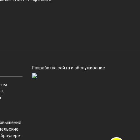
Разработка сайта и обслуживание
том
Ф.
в
 повышения
ательские
 браузере.