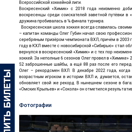
Всероссийской хоккейной лиги.
Воскресенский «Химик» с 2018 года неизменно доби
воскресенцы среди соискателей заветной путёвки в «
дружина пробивалась в ¼ финала турнира.
Воскресенская школа хоккея всегда славилась своими
– капитан команды Олег Губин начал свою профессио
серебряным призёром чемпионата ВХЛ, причём в 2003 го
году в КХЛ вместе с новосибирской «Сибирью» стал обл
вернулся в воскресенский «Химик» и с тех пор неизмен
хоккей. За неполные 6 сезонов Олег провел в «Химике» 2
52 заброшенные шайбы, а ещё 88 раз после его перед
Олег – рекордсмен ВХЛ. В декабре 2022 года, когда
возрастным игроком в истории ВХЛ и, думается, ост
обновляет свой же рекорд. В нынешнем сезоне в бага
«Омских Крыльев» и «Сокола» он отметился результат
Фотографии