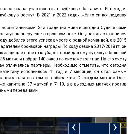
вался права участвовать в кубковых баталиях. И сегодня
кубковую весну». В 2021 и 2022 годах жёлто-синяя ледовая
 воспитанниками. Эта традиция жива и сегодня. Судите сами
нальную карьеру ещё в прошлом веке. Он дважды становился
ду добился этого успеха вместе с родной командой, а в 2015
адателем бронзовой награды. По ходу сезона 2017/2018 гг. он
но защищает цвета клуба, который дал ему путёвку в большой
85 матча и набрал 140 очков по системе гол+пас. На его счету
ач отличались партнёры. Необходимо отметить, что сегодня
 капитану исполнилось 41 год и 7 месяцев, он стал самым
анавливаться на этом не собирается. С каждым матчем Олег
же капитана 37 матчей и 7+10, а в выездных матчах против
ивными передачами.
‹
›