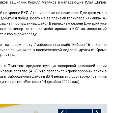
ликов, защитник Кирилл Меляков и нападающие Илья Шипов,
й на уровне ВХЛ. Это нисколько не помешало Дмитрию уже в
х добиться побед. Всего же за плечами голкипера «Химика» 46
оторых нет пропущенных шайб). В нынешнем сезоне Дмитрий уже
авно голкипер не только дебютировал в КХЛ за московский
те с командой победу.
т на своём счету 7 заброшенных шайб. Набрав 16 очков по
рдиров-защитников в воскресенской ледовой дружине. Кроме
е – «+14».
: в 7 матчах, предшествующих январской домашней серии
истеме гол+пас (4+2), что позволило игроку обороны войти в
первая заброшенная шайба в ВХЛ весьма плодотворно повлияла
динке против «Ростова» 14 декабря 2022 года).
‹
›