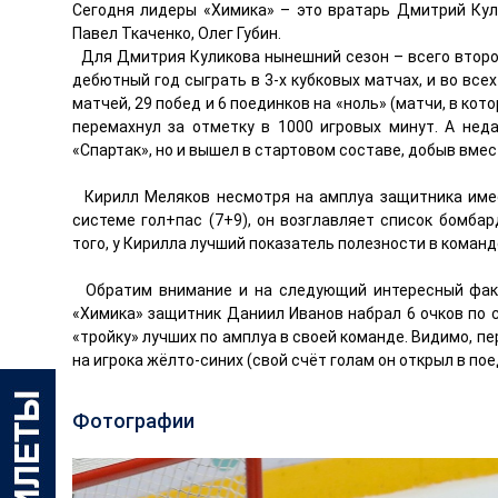
Сегодня лидеры «Химика» – это вратарь Дмитрий Ку
Павел Ткаченко, Олег Губин.
Для Дмитрия Куликова нынешний сезон – всего второ
дебютный год сыграть в 3-х кубковых матчах, и во все
матчей, 29 побед и 6 поединков на «ноль» (матчи, в к
перемахнул за отметку в 1000 игровых минут. А нед
«Спартак», но и вышел в стартовом составе, добыв вмес
Кирилл Меляков несмотря на амплуа защитника имее
системе гол+пас (7+9), он возглавляет список бомба
того, у Кирилла лучший показатель полезности в команд
Обратим внимание и на следующий интересный факт
«Химика» защитник Даниил Иванов набрал 6 очков по с
«тройку» лучших по амплуа в своей команде. Видимо, 
на игрока жёлто-синих (свой счёт голам он открыл в пое
Фотографии