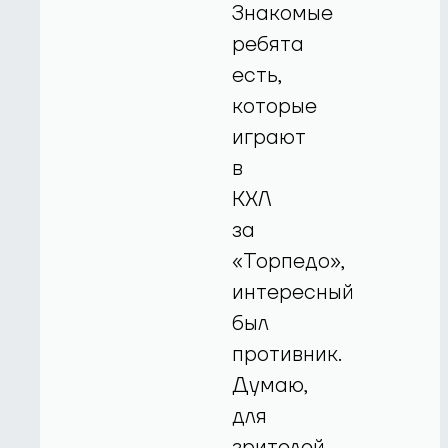
Знакомые
ребята
есть,
которые
играют
в
КХЛ
за
«Торпедо»,
интересный
был
противник.
Думаю,
для
зрителей