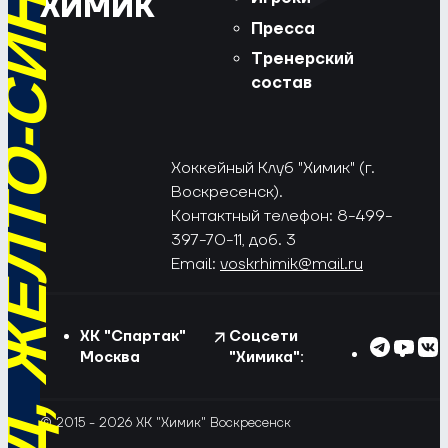
РЁД, ЖЁЛТО-СИНИЕ!
ХИМИК
Пресса
Тренерский
состав
Хоккейный Клуб "Химик" (г.
Воскресенск).
Контактный телефон: 8-499-
397-70-11, доб. 3
Email:
voskrhimik@mail.ru
ХК "Спартак"
Соцсети
Москва
"Химика":
© 2015 - 2026 ХК "Химик" Воскресенск