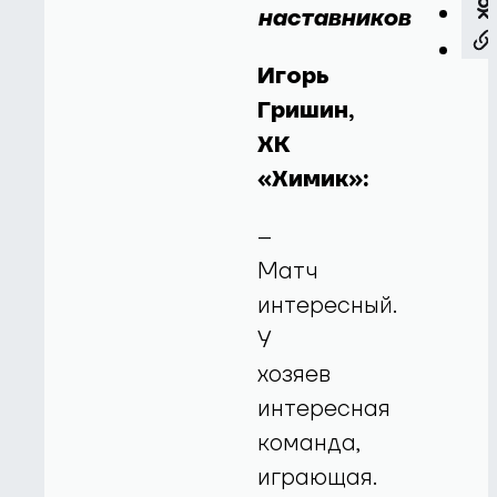
наставников
Игорь
Гришин,
ХК
«Химик»:
–
Матч
интересный.
У
хозяев
интересная
команда,
играющая.