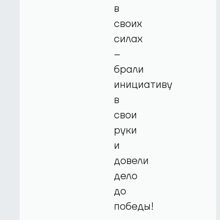
в
своих
силах
–
брали
инициативу
в
свои
руки
и
довели
дело
до
победы!