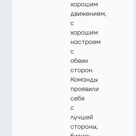
хорошим
движением,
с
хорошим
настроем
с
обеих
сторон.
Команды
проявили
себя
с
лучшей
стороны,