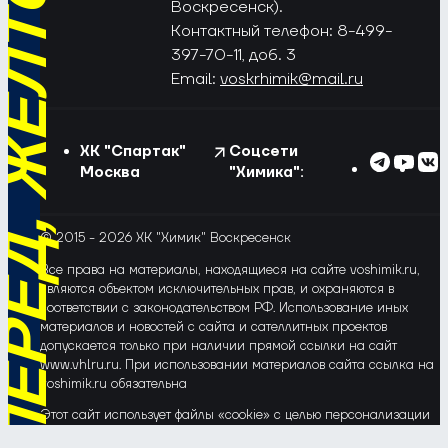
РЁД, ЖЁЛТО-СИНИЕ!
Воскресенск).
Контактный телефон: 8-499-
397-70-11, доб. 3
Email:
voskrhimik@mail.ru
ХК "Спартак"
Соцсети
Москва
"Химика":
© 2015 - 2026 ХК "Химик" Воскресенск
Все права на материалы, находящиеся на сайте voshimik.ru,
являются объектом исключительных прав, и охраняются в
соответствии с законодательством РФ. Использование иных
материалов и новостей с сайта и сателлитных проектов
допускается только при наличии прямой ссылки на сайт
www.vhlru.ru. При использовании материалов сайта ссылка на
voshimik.ru обязательна
Этот сайт использует файлы «cookie» с целью персонализации
сервисов и повышения удобства пользования веб-сайтом. Если