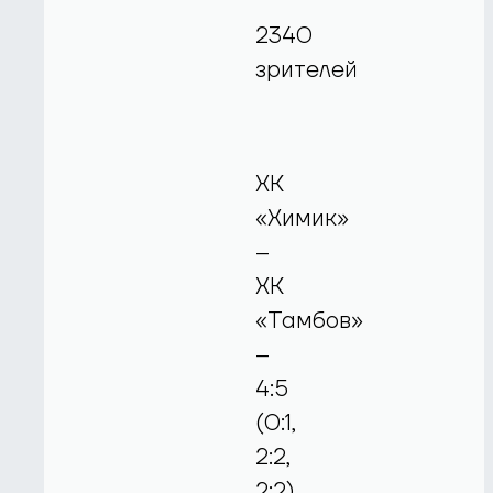
2340
зрителей
ХК
«Химик»
–
ХК
«Тамбов»
–
4:5
(0:1,
2:2,
2:2)