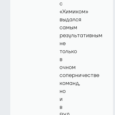
с
«Химиком»
выдался
самым
результативным
не
только
в
очном
соперничестве
команд,
но
и
в