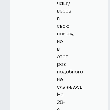
чашу
весов
в
свою
пользу,
но
в
этот
раз
подобного
не
случилось.
На
28-
й