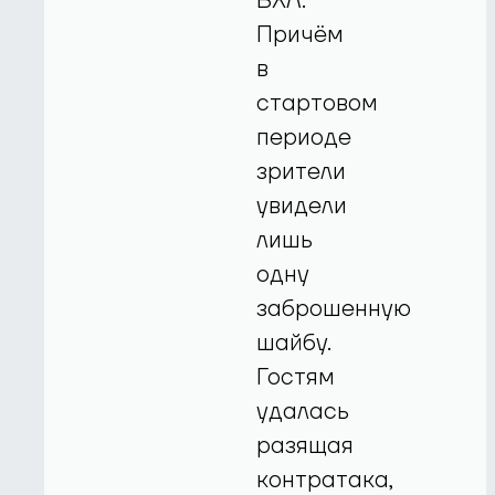
ВХЛ.
Причём
в
стартовом
периоде
зрители
увидели
лишь
одну
заброшенную
шайбу.
Гостям
удалась
разящая
контратака,