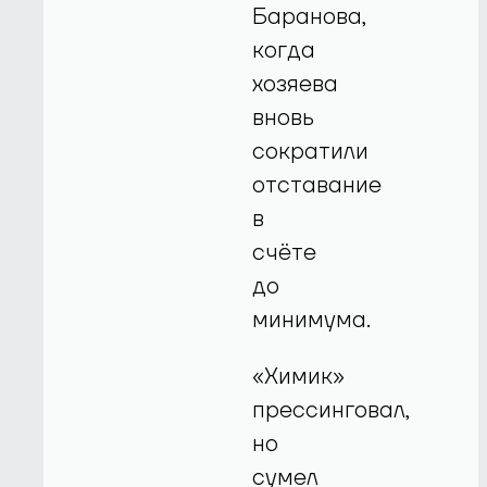
Баранова,
когда
хозяева
вновь
сократили
отставание
в
счёте
до
минимума.
«Химик»
прессинговал,
но
сумел