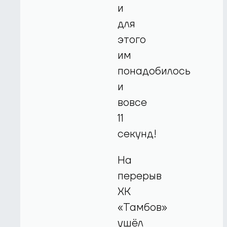
и
для
этого
им
понадобилось
и
вовсе
11
секунд!
На
перерыв
ХК
«Тамбов»
ушёл