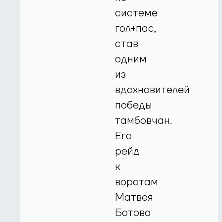
системе
гол+пас,
став
одним
из
вдохновителей
победы
тамбовчан.
Его
рейд
к
воротам
Матвея
Ботова