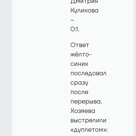
Дмитрия
Куликова
–
0:1.
Ответ
жёлто-
синих
последовал
сразу
после
перерыва.
Хозяева
выстрелили
«дуплетом»: