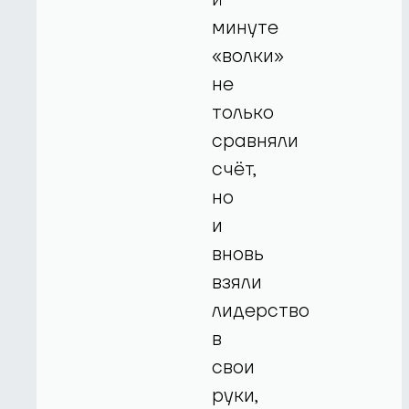
минуте
«волки»
не
только
сравняли
счёт,
но
и
вновь
взяли
лидерство
в
свои
руки,