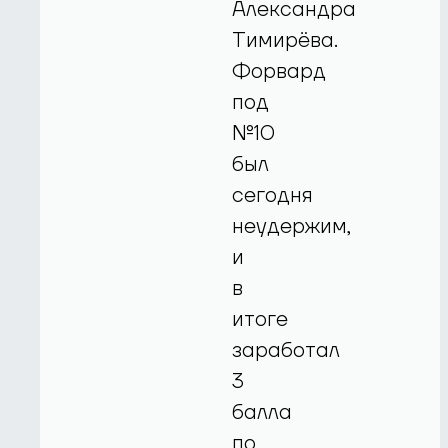
Александра
Тимирёва.
Форвард
под
№10
был
сегодня
неудержим,
и
в
итоге
заработал
3
балла
по