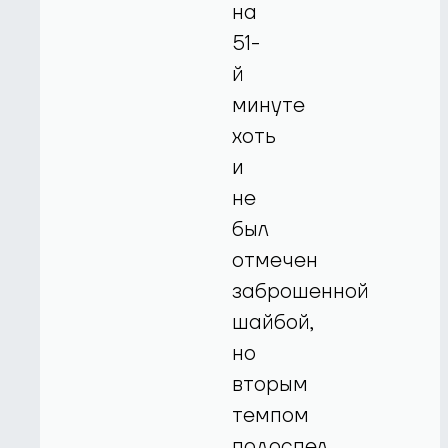
на
51-
й
минуте
хоть
и
не
был
отмечен
заброшенной
шайбой,
но
вторым
темпом
подоспел