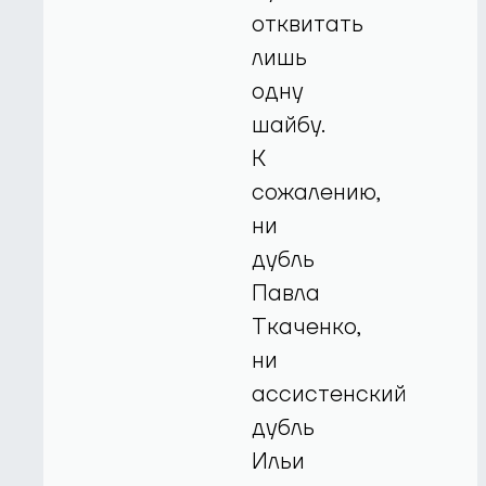
отквитать
лишь
одну
шайбу.
К
сожалению,
ни
дубль
Павла
Ткаченко,
ни
ассистенский
дубль
Ильи