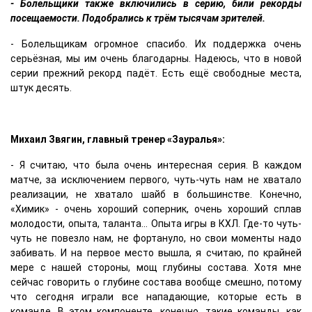
- Болельщики также включились в серию, били рекорды
посещаемости. Подобрались к трём тысячам зрителей.
- Болельщикам огромное спасибо. Их поддержка очень
серьёзная, мы им очень благодарны. Надеюсь, что в новой
серии прежний рекорд падёт. Есть ещё свободные места,
штук десять.
Михаил Звягин, главный тренер «Зауралья»:
- Я считаю, что была очень интересная серия. В каждом
матче, за исключением первого, чуть-чуть нам не хватало
реализации, не хватало шайб в большинстве. Конечно,
«Химик» - очень хороший соперник, очень хороший сплав
молодости, опыта, таланта… Опыта игры в КХЛ. Где-то чуть-
чуть не повезло нам, не фортануло, но свои моменты надо
забивать. И на первое место вышла, я считаю, по крайней
мере с нашей стороны, мощ глубины состава. Хотя мне
сейчас говорить о глубине состава вообще смешно, потому
что сегодня играли все нападающие, которые есть в
команде. В этом компоненте, конечно, такие команды, как