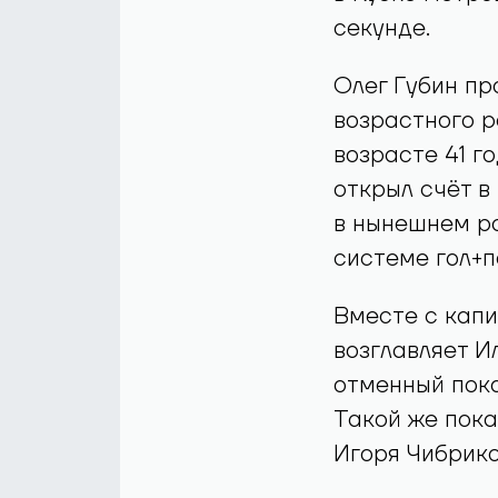
секунде.
Олег Губин пр
возрастного р
возрасте 41 го
открыл счёт в
в нынешнем ро
системе гол+па
Вместе с кап
возглавляет Ил
отменный пока
Такой же пока
Игоря Чибрико