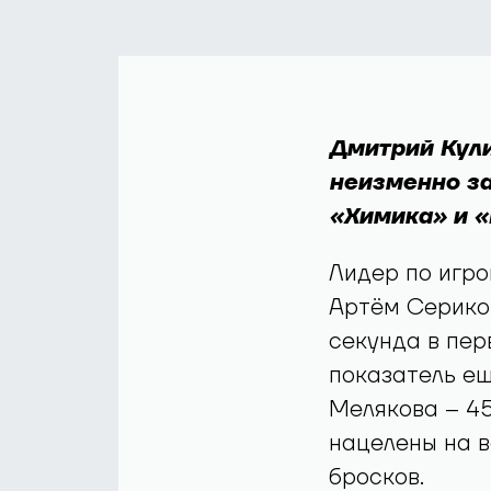
Дмитрий Кули
неизменно за
«Химика» и 
Лидер по игро
Артём Сериков
секунда в пер
показатель ещ
Мелякова – 45
нацелены на в
бросков.