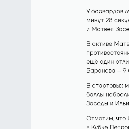
У форвардов л
минут 28 секу
и Матвея Засе
В активе Матв
противостояни
ещё один отли
Баранова – 9 
В стартовых м
баллы набрали
Заседы и Ильи
Отметим, что
в Кубке Петро