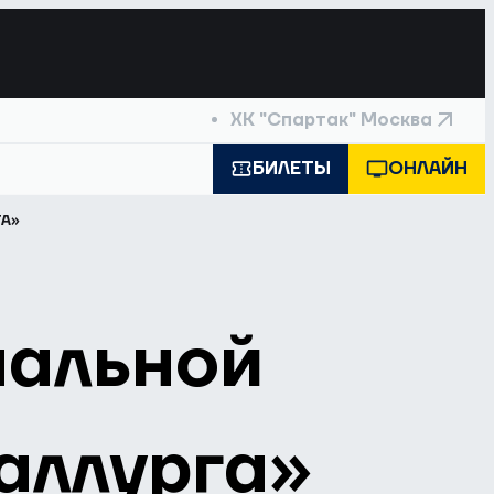
ХК "Спартак" Москва
БИЛЕТЫ
ОНЛАЙН
А»
нальной
аллурга»