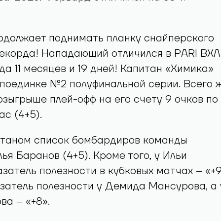
одолжает поднимать планку снайперского
екорда! Нападающий отличился в PARI ВХЛ
да 11 месяцев и 19 дней! Капитан «Химика»
 поединке №2 полуфинальной серии. Всего 
зыгрыше плей-офф на его счету 9 очков по
с (4+5).
итаном список бомбардиров команды
ья Баранов (4+5). Кроме того, у Ильи
затель полезности в кубковых матчах – «+9
затель полезности у Демида Мансурова, а 
ва – «+8».