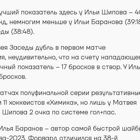
учший показатель здесь у Ильи Шипова – 4
нд, немногим меньше у Ильи Баранова (39:1
ды (38:48).
ея Заседы дубль в первом матче
я, неудивительно, что на счету нападающе
чный показатель – 17 бросков в створ. У Ил
бросков.
атчах полуфинальной серии результативны
 11 хоккеистов «Химика», но лишь у Матвея
 Шипова 2 очка по системе гол+пас.
 Илья Баранов – автор самой быстрой шайб
ва-2023. Форвард отличился на 38-й