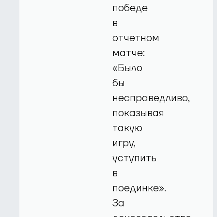
победе
в
отчетном
матче:
«Было
бы
несправедливо,
показывая
такую
игру,
уступить
в
поединке».
За