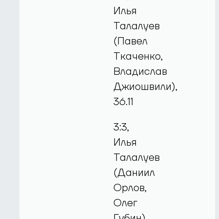
Илья
Талалуев
(Павел
Ткаченко,
Владислав
Джиошвили),
36.11
3:3,
Илья
Талалуев
(Даниил
Орлов,
Олег
Губин),