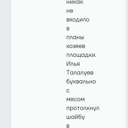
никак
не
входило
в
планы
хозяев
площадки.
Илья
Талалуев
буквально
с
мясом
протолкнул
шайбу
в