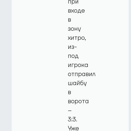
при
входе
в
зону
хитро,
из-
под
игрока
отправил
шайбу
в
ворота
–
3:3.
Уже