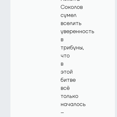
Соколов
сумел
вселить
уверенность
в
трибуны,
что
в
этой
битве
всё
только
началось
–