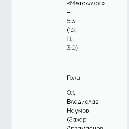
«Металлург»
–
5:3
(1:2,
1:1,
3:0)
Голы:
0:1,
Владислав
Наумов
(Захар
Арзамасцев,