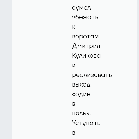
сумел
убежать
к
воротам
Дмитрия
Куликова
и
реализовать
выход
«один
в
ноль».
Уступать
в