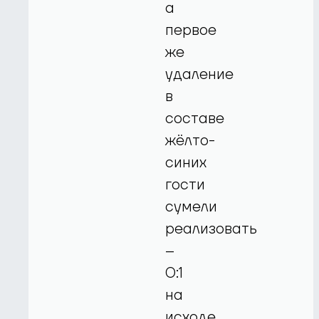
а
первое
же
удаление
в
составе
жёлто-
синих
гости
сумели
реализовать
–
0:1
на
исходе