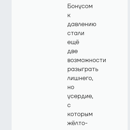
Бонусом
к
давлению
стали
ещё
две
возможности
разыграть
лишнего,
но
усердие,
с
которым
жёлто-