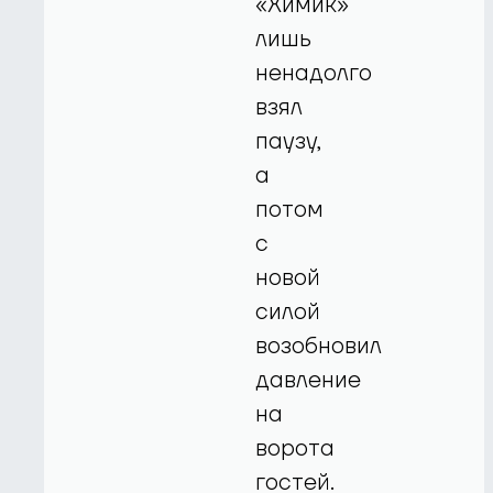
«Химик»
лишь
ненадолго
взял
паузу,
а
потом
с
новой
силой
возобновил
давление
на
ворота
гостей.