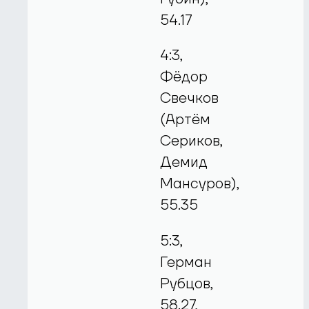
54.17
4:3,
Фёдор
Свечков
(Артём
Сериков,
Демид
Мансуров),
55.35
5:3,
Герман
Рубцов,
58.27,