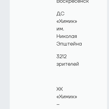
Воскресенск
ДС
«Химик»
им.
Николая
Эпштейна
3212
зрителей
ХК
«Химик»
–