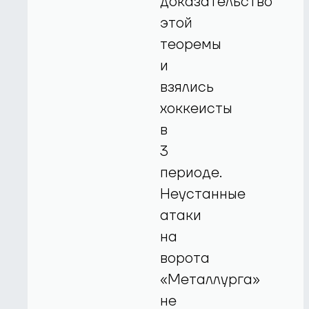
доказательство
этой
теоремы
и
взялись
хоккеисты
в
3
периоде.
Неустанные
атаки
на
ворота
«Металлурга»
не