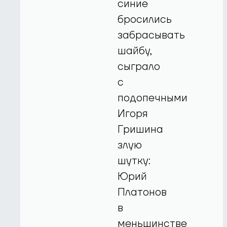
синие
бросились
забрасывать
шайбу,
сыграло
с
подопечными
Игоря
Гришина
злую
шутку:
Юрий
Платонов
в
меньшинстве