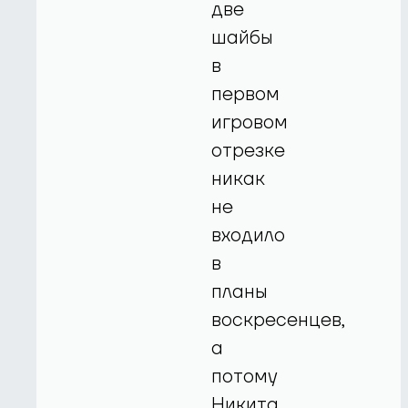
две
шайбы
в
первом
игровом
отрезке
никак
не
входило
в
планы
воскресенцев,
а
потому
Никита