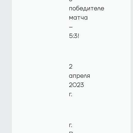
победителе
матча
–
5:3!
2
апреля
2023
г.
г.