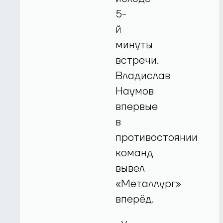
5-
й
минуты
встречи.
Владислав
Наумов
впервые
в
противостоянии
команд
вывел
«Металлург»
вперёд.